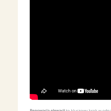
Renowacja elewacji
to kluczowy krok w odnaw