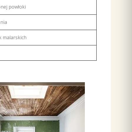
onej powłoki
nia
k malarskich