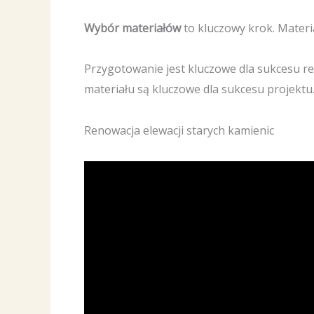
Wybór materiałów
to kluczowy krok. Materia
Przygotowanie jest kluczowe dla sukcesu ren
materiału są kluczowe dla sukcesu projektu
Renowacja elewacji starych kamienic