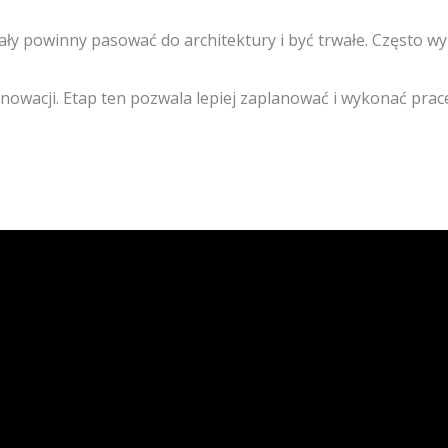
ły powinny pasować do architektury i być trwałe. Często wyb
owacji. Etap ten pozwala lepiej zaplanować i wykonać prace
.