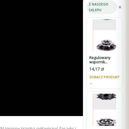
Z NASZEGO
×
SKLEPU
Regulowany
wspornik
STANDARD 30-45
14,17
zł
mm do tarasów
wentylowanych
ZOBACZ PRODUKT
pod płyty z K3
→
 Najpierw trzeba odświeżyć fasadę i