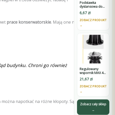
Podstawka
dystansowa do
wsporników
6,67
zł
SPIRAL -
wysokość 60 mm
ZOBACZ PRODUKT
awet
prace konserwatorskie
. Mają one na
→
gląd budynku. Chroni go również
Regulowany
wspornik MAX 45-
75 mm do
21,67
zł
tarasów
wentylowanych
ZOBACZ PRODUKT
pod płyty z D3
→
h można napotkać na różne kłopoty. Są to
Zobacz cały sklep
→