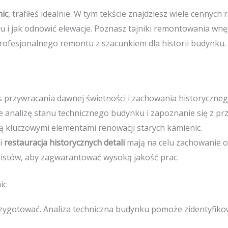
nic
, trafiłeś idealnie. W tym tekście znajdziesz wiele cennyc
u i jak odnowić elewacje. Poznasz tajniki remontowania wnę
ofesjonalnego remontu z szacunkiem dla historii budynku.
s przywracania dawnej świetności i zachowania historyczne
 analizę stanu technicznego budynku i zapoznanie się z pr
ą kluczowymi elementami renowacji starych kamienic.
i
restauracja historycznych detali
mają na celu zachowanie 
listów, aby zagwarantować wysoką jakość prac.
ic
rzygotować. Analiza techniczna budynku pomoże zidentyfik