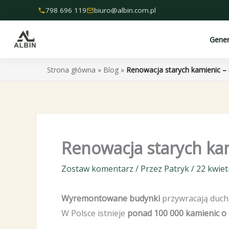
Przejdź
798 696 119
biuro@albin.com.pl
do
treści
Gene
Strona główna
»
Blog
»
Renowacja starych kamienic –
Renowacja starych ka
Zostaw komentarz
/ Przez
Patryk
/
22 kwiet
Wyremontowane budynki
przywracają ducha
W Polsce istnieje
ponad 100 000 kamienic o