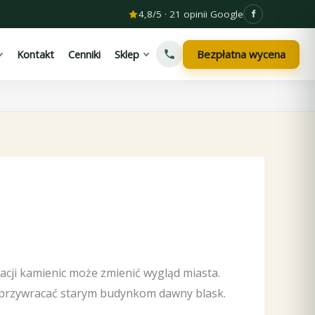
4,8/5 · 21 opinii Google
Bezpłatna wycena
Kontakt
Cenniki
Sklep
acji kamienic może zmienić wygląd miasta.
 przywracać starym budynkom dawny blask.