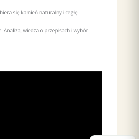
iera się kamień naturalny i cegłę.
. Analiza, wiedza o przepisach i wybór