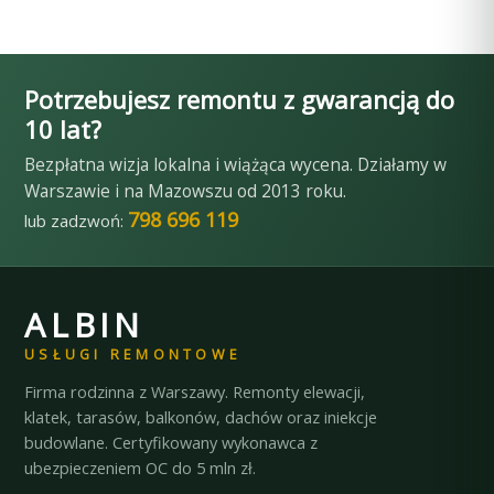
Remont klatek schodowych — Warszawa,
wymianą balustrad — Warszawa, ul.
Warszawa, ul. Maciejewskiego
ul. Malborska 1 i 3
Strumykowa 29
Potrzebujesz remontu z gwarancją do
10 lat?
Bezpłatna wizja lokalna i wiążąca wycena. Działamy w
Warszawie i na Mazowszu od 2013 roku.
798 696 119
lub zadzwoń:
ALBIN
USŁUGI REMONTOWE
Firma rodzinna z Warszawy. Remonty elewacji,
klatek, tarasów, balkonów, dachów oraz iniekcje
budowlane. Certyfikowany wykonawca z
ubezpieczeniem OC do 5 mln zł.