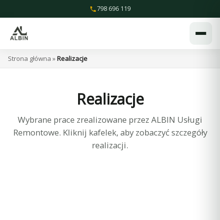
Przejdź
798 696 119
do
treści
Strona główna
»
Realizacje
Realizacje
Wybrane prace zrealizowane przez ALBIN Usługi
Remontowe. Kliknij kafelek, aby zobaczyć szczegóły
realizacji.
Remont klatek schodowych — Warszawa, ul.
Remont klatek schodowych — Ząbki, ul.
Malborska
Remont balkonów w systemie wentylowanym
Powstańców 62a
Remont części wspólnych w zabytkowej
— Warszawa