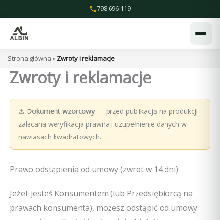
Przejdź
798 696 119
do
treści
Strona główna
»
Zwroty i reklamacje
Zwroty i reklamacje
⚠️
Dokument wzorcowy
— przed publikacją na produkcji
zalecana weryfikacja prawna i uzupełnienie danych w
nawiasach kwadratowych.
Prawo odstąpienia od umowy (zwrot w 14 dni)
Jeżeli jesteś Konsumentem (lub Przedsiębiorcą na
prawach konsumenta), możesz odstąpić od umowy