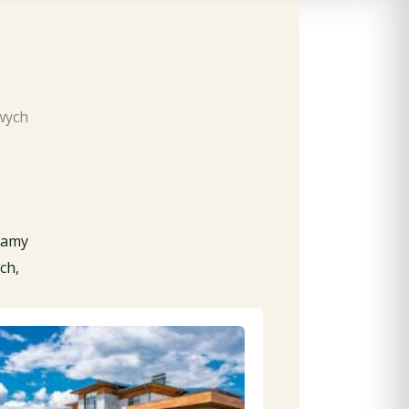
wych
damy
ch,