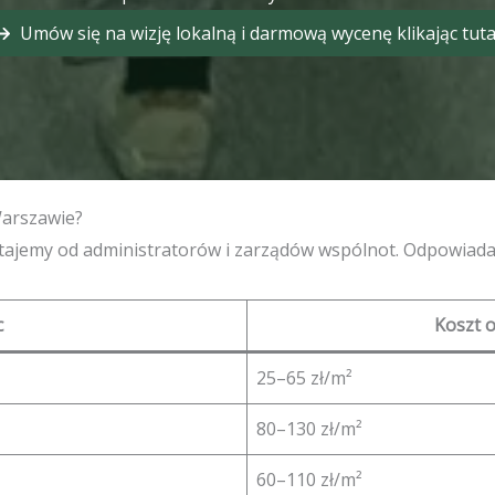
Umów się na wizję lokalną i darmową wycenę klikając tuta
Warszawie?
ostajemy od administratorów i zarządów wspólnot. Odpowiad
c
Koszt o
25–65 zł/m²
80–130 zł/m²
60–110 zł/m²