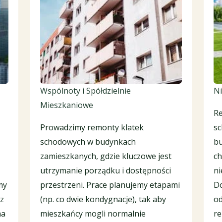
Wspólnoty i Spółdzielnie
Ni
Mieszkaniowe
Re
Prowadzimy remonty klatek
sc
schodowych w budynkach
bu
zamieszkanych, gdzie kluczowe jest
ch
utrzymanie porządku i dostępności
ni
my
przestrzeni. Prace planujemy etapami
Do
az
(np. co dwie kondygnacje), tak aby
od
ma
mieszkańcy mogli normalnie
re