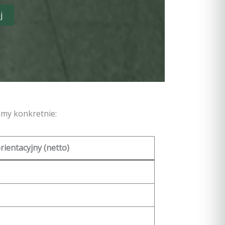
j
amy konkretnie:
rientacyjny (netto)