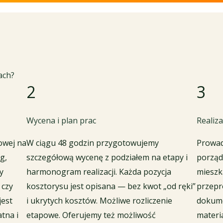
ach?
2
3
Wycena i plan prac
Realiza
owej na
W ciągu 48 godzin przygotowujemy
Prowad
g,
szczegółową wycenę z podziałem na etapy i
porząde
y
harmonogram realizacji. Każda pozycja
mieszk
 czy
kosztorysu jest opisana — bez kwot „od ręki”
przepr
jest
i ukrytych kosztów. Możliwe rozliczenie
dokume
atna i
etapowe. Oferujemy też możliwość
materi