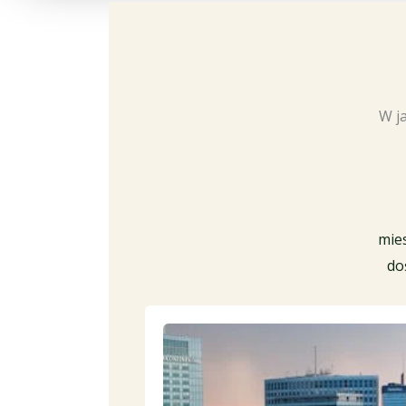
W j
mie
do