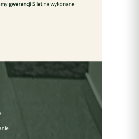
lamy
gwarancji 5 lat
na wykonane
e
anie