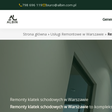
Przejdź
798 696 119
biuro@albin.com.pl
do
treści
Gene
Strona główna
»
Usługi Remontowe w Warszawie
»
Re
Remonty klatek schodowych w Warszawie
Remonty klatek schodowych w Warszawie
to kompleks