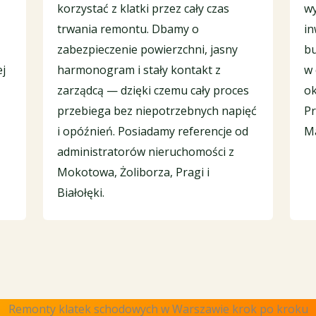
korzystać z klatki przez cały czas
wy
z
trwania remontu. Dbamy o
in
zabezpieczenie powierzchni, jasny
bu
j
harmonogram i stały kontakt z
w 
zarządcą — dzięki czemu cały proces
ok
przebiega bez niepotrzebnych napięć
Pr
i opóźnień. Posiadamy referencje od
Ma
administratorów nieruchomości z
Mokotowa, Żoliborza, Pragi i
Białołęki.
Remonty klatek schodowych w Warszawie krok po kroku