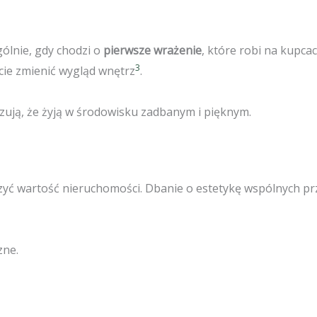
ólnie, gdy chodzi o
pierwsze wrażenie
, które robi na kupca
3
cie zmienić wygląd wnętrz
.
 Czują, że żyją w środowisku zadbanym i pięknym.
yć wartość nieruchomości. Dbanie o estetykę wspólnych pr
zne.