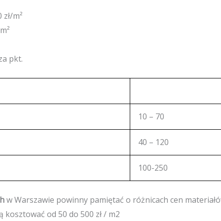
0 zł/m²
/m²
za pkt.
10 – 70
40 – 120
100-250
ch
w Warszawie powinny pamiętać o różnicach cen materiałów
gą kosztować od 50 do 500 zł / m2