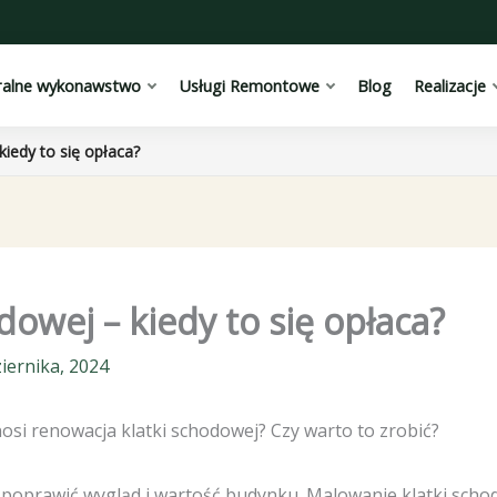
ralne wykonawstwo
Usługi Remontowe
Blog
Realizacje
iedy to się opłaca?
owej – kiedy to się opłaca?
iernika, 2024
ynosi renowacja klatki schodowej? Czy warto to zrobić?
oprawić wygląd i wartość budynku. Malowanie klatki schodo