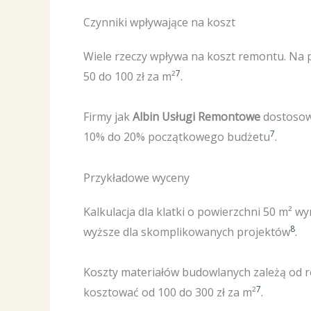
Czynniki wpływające na koszt
Wiele rzeczy wpływa na koszt remontu. Na p
7
50 do 100 zł za m²
.
Firmy jak
Albin Usługi Remontowe
dostosowu
7
10% do 20% początkowego budżetu
.
Przykładowe wyceny
Kalkulacja dla klatki o powierzchni 50 m² wy
8
wyższe dla skomplikowanych projektów
.
Koszty materiałów budowlanych zależą od ro
7
kosztować od 100 do 300 zł za m²
.