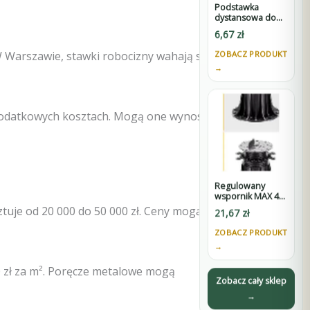
Podstawka
dystansowa do
wsporników
6,67
zł
SPIRAL -
wysokość 60 mm
ZOBACZ PRODUKT
W Warszawie, stawki robocizny wahają się od
→
dodatkowych kosztach. Mogą one wynosić od
Regulowany
wspornik MAX 45-
75 mm do
ztuje od 20 000 do 50 000 zł. Ceny mogą być
21,67
zł
tarasów
wentylowanych
ZOBACZ PRODUKT
pod płyty z D3
→
0 zł za m². Poręcze metalowe mogą
Zobacz cały sklep
→