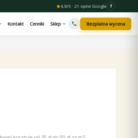
4,8/5 · 21 opinii Google
Bezpłatna wycena
Kontakt
Cenniki
Sklep
wej kosztuje od 25 zł do 50 zł za m2