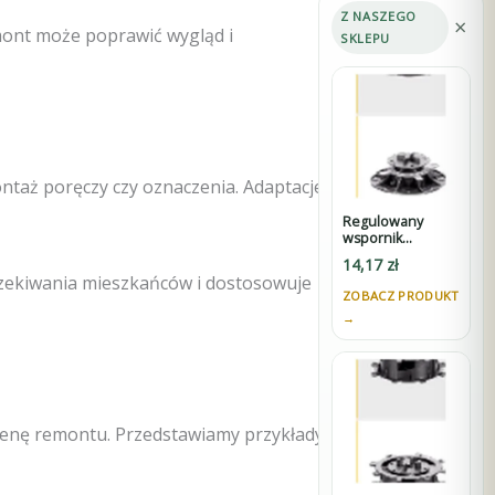
Z NASZEGO
×
mont może poprawić wygląd i
SKLEPU
taż poręczy czy oznaczenia. Adaptacje są
Regulowany
wspornik
STANDARD 30-45
14,17
zł
mm do tarasów
czekiwania mieszkańców i dostosowuje
wentylowanych
ZOBACZ PRODUKT
pod płyty z K3
→
cenę remontu. Przedstawiamy przykłady