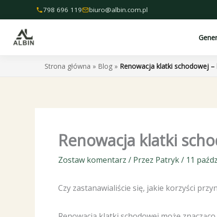
Przejdź
798 696 119
biuro@albin.com.pl
do
treści
Gene
Strona główna
»
Blog
»
Renowacja klatki schodowej – k
Renowacja klatki schod
Zostaw komentarz
/ Przez
Patryk
/
11 paźdz
Czy zastanawialiście się, jakie korzyści prz
Renowacja klatki schodowej może znacząco p