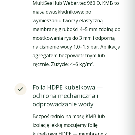
MultiSeal lub Weber.tec 960 D. KMB to
masa dwuskładnikowa; po
wymieszaniu tworzy elastyczną
membranę grubości 4–5 mm zdolną do
mostkowania rys do 3 mm i odporną
na ciśnienie wody 1,0–1,5 bar. Aplikacja
agregatem bezpowietrznym lub
ręcznie. Zużycie: 4–6 kg/m².
Folia HDPE kubełkowa —
ochrona mechaniczna i
odprowadzanie wody
Bezpośrednio na masę KMB lub
izolację lekką mocujemy folię
kubełkową HDPE — membranę z