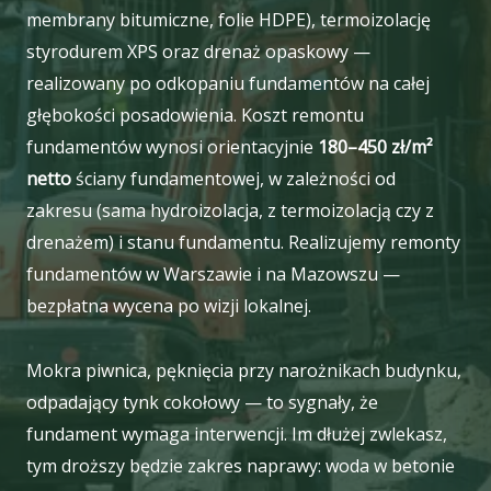
membrany bitumiczne, folie HDPE), termoizolację
styrodurem XPS oraz drenaż opaskowy —
realizowany po odkopaniu fundamentów na całej
głębokości posadowienia. Koszt remontu
fundamentów wynosi orientacyjnie
180–450 zł/m²
netto
ściany fundamentowej, w zależności od
zakresu (sama hydroizolacja, z termoizolacją czy z
drenażem) i stanu fundamentu. Realizujemy remonty
fundamentów w Warszawie i na Mazowszu —
bezpłatna wycena po wizji lokalnej.
Mokra piwnica, pęknięcia przy narożnikach budynku,
odpadający tynk cokołowy — to sygnały, że
fundament wymaga interwencji. Im dłużej zwlekasz,
tym droższy będzie zakres naprawy: woda w betonie