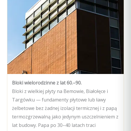
Bloki wielorodzinne z lat 60.–90.
Bloki z wielkiej płyty na Bemowie, Białołęce i
Targówku — fundamenty płytowe lub ławy
żelbetowe bez żadnej izolacji termicznej i z papą
termozgrzewalną jako jedynym uszczelnieniem z
lat budowy. Papa po 30–40 latach traci