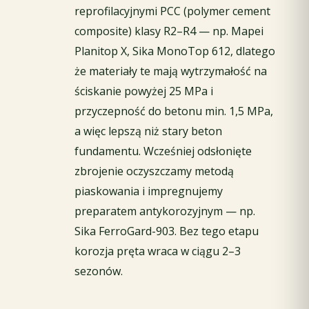
reprofilacyjnymi PCC (polymer cement
composite) klasy R2–R4 — np. Mapei
Planitop X, Sika MonoTop 612, dlatego
że materiały te mają wytrzymałość na
ściskanie powyżej 25 MPa i
przyczepność do betonu min. 1,5 MPa,
a więc lepszą niż stary beton
fundamentu. Wcześniej odsłonięte
zbrojenie oczyszczamy metodą
piaskowania i impregnujemy
preparatem antykorozyjnym — np.
Sika FerroGard-903. Bez tego etapu
korozja pręta wraca w ciągu 2–3
sezonów.