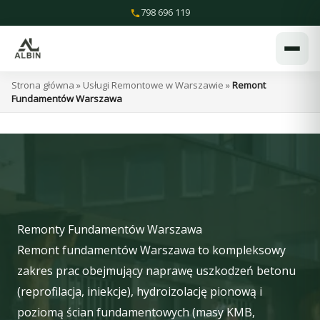
Przejdź
798 696 119
do
treści
Strona główna
»
Usługi Remontowe w Warszawie
»
Remont
Fundamentów Warszawa
Remonty Fundamentów Warszawa
Remont fundamentów Warszawa to kompleksowy
zakres prac obejmujący naprawę uszkodzeń betonu
(reprofilacja, iniekcje), hydroizolację pionową i
poziomą ścian fundamentowych (masy KMB,