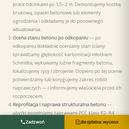
prace odcinkami po 1,5–2 m. Demontujemy kostkę
brukową, opaski betonowe lub elementy
ogrodzenia i odkładamy je do ponownego
wbudowania.
Ocena stanu betonu po odkopaniu
— po
odkopaniu dokładnie oceniamy stan ściany:
sprawdzamy głębokość karbonizacji młotkiem
Schmidta, wykuwamy luźne fragmenty betonu,
lokalizujemy rysy i zbrojenie. Dopiero po tej ocenie
potwierdzamy lub korygujemy zakres robót
naprawczych — i informujemy właściciela przed ich
rozpoczęciem.
Reprofilacja i naprawa strukturalna betonu
—
ubytki wypełniamy zaprawami PCC klasy R2–R4
(Mapei Planitop X lub Sika MonoTop 612).
Zadzwoń
Bezpłatna wycena