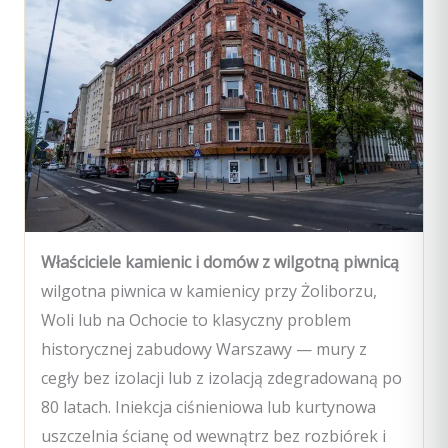
Właściciele kamienic i domów z wilgotną piwnicą
wilgotna piwnica w kamienicy przy Żoliborzu,
Woli lub na Ochocie to klasyczny problem
historycznej zabudowy Warszawy — mury z
cegły bez izolacji lub z izolacją zdegradowaną po
80 latach. Iniekcja ciśnieniowa lub kurtynowa
uszczelnia ścianę od wewnątrz bez rozbiórek i