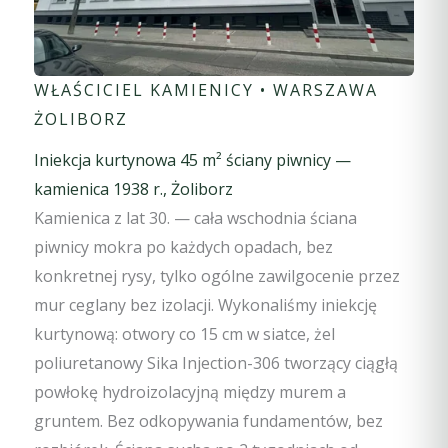
WŁAŚCICIEL KAMIENICY • WARSZAWA
ŻOLIBORZ
Iniekcja kurtynowa 45 m² ściany piwnicy —
kamienica 1938 r., Żoliborz
Kamienica z lat 30. — cała wschodnia ściana
piwnicy mokra po każdych opadach, bez
konkretnej rysy, tylko ogólne zawilgocenie przez
mur ceglany bez izolacji. Wykonaliśmy iniekcję
kurtynową: otwory co 15 cm w siatce, żel
poliuretanowy Sika Injection-306 tworzący ciągłą
powłokę hydroizolacyjną między murem a
gruntem. Bez odkopywania fundamentów, bez