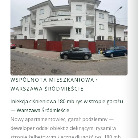
WSPÓLNOTA MIESZKANIOWA •
WARSZAWA ŚRÓDMIEŚCIE
Iniekcja ciśnieniowa 180 mb rys w stropie garażu
— Warszawa Śródmieście
Nowy apartamentowiec, garaż podziemny —
deweloper oddał obiekt z cieknącymi rysami w
stropie żelbetowym. Łączna długość rys: 180 mb,