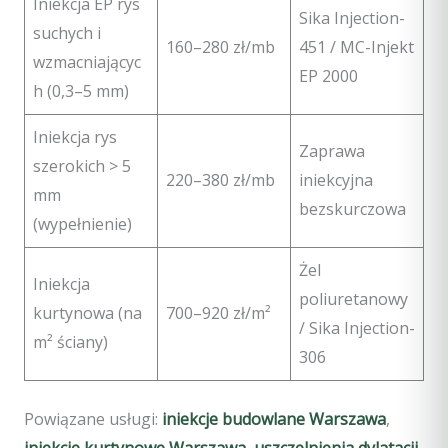
Iniekcja EP rys
Sika Injection-
suchych i
160–280 zł/mb
451 / MC-Injekt
wzmacniającyc
EP 2000
h (0,3–5 mm)
Iniekcja rys
Zaprawa
szerokich > 5
220–380 zł/mb
iniekcyjna
mm
bezskurczowa
(wypełnienie)
Żel
Iniekcja
poliuretanowy
kurtynowa (na
700–920 zł/m²
/ Sika Injection-
m² ściany)
306
Powiązane usługi:
iniekcje budowlane Warszawa
,
iniekcje kurtynowe Warszawa
,
uszczelnienia dylatacji