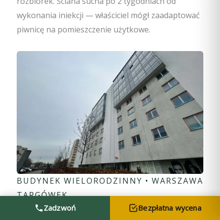
rozbiórek. Ściana sucha po 2 tygodniach od
wykonania iniekcji — właściciel mógł zaadaptować
piwnicę na pomieszczenie użytkowe.
BUDYNEK WIELORODZINNY • WARSZAWA
TARGÓWEK
Zadzwoń
Bezpłatna wycena
Iniekcja epoksydowa rysy nośnej w płycie