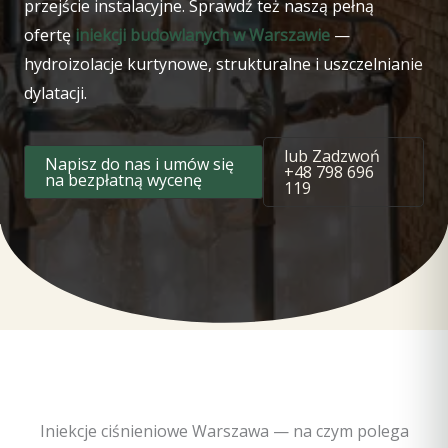
przejście instalacyjne. Sprawdź też naszą pełną
ofertę
iniekcji budowlanych w Warszawie
—
hydroizolacje kurtynowe, strukturalne i uszczelnianie
dylatacji.
lub Zadzwoń
Napisz do nas i umów się
+48 798 696
na bezpłatną wycenę
119
Iniekcje ciśnieniowe Warszawa — na czym polega