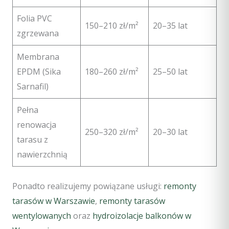
Folia PVC
150–210 zł/m²
20–35 lat
zgrzewana
Membrana
EPDM (Sika
180–260 zł/m²
25–50 lat
Sarnafil)
Pełna
renowacja
250–320 zł/m²
20–30 lat
tarasu z
nawierzchnią
Ponadto realizujemy powiązane usługi:
remonty
tarasów w Warszawie
,
remonty tarasów
wentylowanych
oraz
hydroizolacje balkonów w