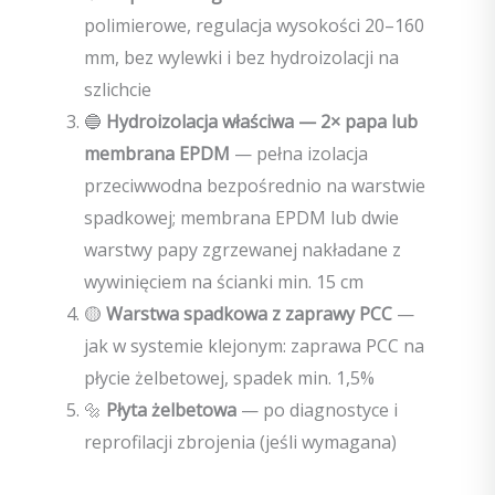
polimierowe, regulacja wysokości 20–160
mm, bez wylewki i bez hydroizolacji na
szlichcie
🔵
Hydroizolacja właściwa — 2× papa lub
membrana EPDM
— pełna izolacja
przeciwwodna bezpośrednio na warstwie
spadkowej; membrana EPDM lub dwie
warstwy papy zgrzewanej nakładane z
wywinięciem na ścianki min. 15 cm
🟡
Warstwa spadkowa z zaprawy PCC
—
jak w systemie klejonym: zaprawa PCC na
płycie żelbetowej, spadek min. 1,5%
🔩
Płyta żelbetowa
— po diagnostyce i
reprofilacji zbrojenia (jeśli wymagana)