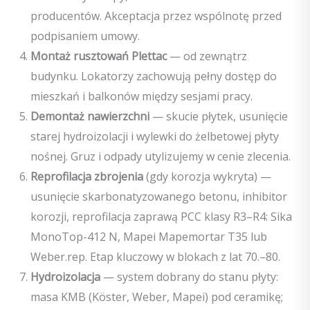
producentów. Akceptacja przez wspólnotę przed
podpisaniem umowy.
Montaż rusztowań Plettac
— od zewnątrz
budynku. Lokatorzy zachowują pełny dostęp do
mieszkań i balkonów między sesjami pracy.
Demontaż nawierzchni
— skucie płytek, usunięcie
starej hydroizolacji i wylewki do żelbetowej płyty
nośnej. Gruz i odpady utylizujemy w cenie zlecenia.
Reprofilacja zbrojenia
(gdy korozja wykryta) —
usunięcie skarbonatyzowanego betonu, inhibitor
korozji, reprofilacja zaprawą PCC klasy R3–R4: Sika
MonoTop-412 N, Mapei Mapemortar T35 lub
Weber.rep. Etap kluczowy w blokach z lat 70.–80.
Hydroizolacja
— system dobrany do stanu płyty:
masa KMB (Köster, Weber, Mapei) pod ceramikę;