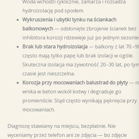
Woda wchodzi cyklicznie, zamarza i rozsadza
hydroizolację pod spodem.
Wykruszenia i ubytki tynku na ściankach
balkonowych
— odsłonięte zbrojenie ścianek bez
inhibitora korozji rdzewieje już po jednym sezonie
Brak lub stara hydroizolacja
— balkony z lat 70.–9
często mają tylko papę lub brak izolacji w ogóle.
Skuteczna izolacja ma żywotność 20–30 lat, po ty
czasie jest nieszczelna.
Korozja przy mocowaniach balustrad do płyty
— r
wnika w beton wokół kotwy i degraduje go
promieniście. Stąd często wynikają pęknięcia przy
mocowaniach.
Diagnozę stawiamy na miejscu, bezpłatnie. Nie
wyceniamy przez telefon ani ze zdjęcia — bo zdjęcie