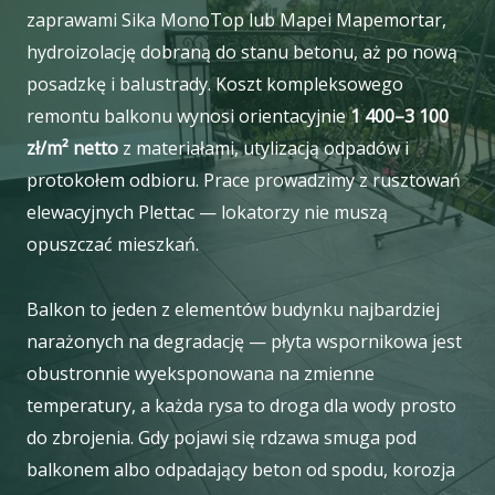
zaprawami Sika MonoTop lub Mapei Mapemortar,
hydroizolację dobraną do stanu betonu, aż po nową
posadzkę i balustrady. Koszt kompleksowego
remontu balkonu wynosi orientacyjnie
1 400–3 100
zł/m² netto
z materiałami, utylizacją odpadów i
protokołem odbioru. Prace prowadzimy z rusztowań
elewacyjnych Plettac — lokatorzy nie muszą
opuszczać mieszkań.
Balkon to jeden z elementów budynku najbardziej
narażonych na degradację — płyta wspornikowa jest
obustronnie wyeksponowana na zmienne
temperatury, a każda rysa to droga dla wody prosto
do zbrojenia. Gdy pojawi się rdzawa smuga pod
balkonem albo odpadający beton od spodu, korozja