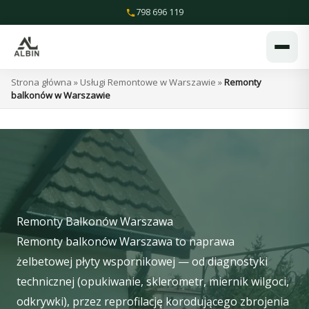
Przejdź
798 696 119
do
treści
Strona główna
»
Usługi Remontowe w Warszawie
»
Remonty
balkonów w Warszawie
Remonty Balkonów Warszawa
Remonty balkonów Warszawa to naprawa
żelbetowej płyty wspornikowej — od diagnostyki
technicznej (opukiwanie, sklerometr, miernik wilgoci,
odkrywki), przez reprofilację korodującego zbrojenia