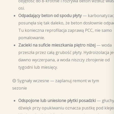
objętość do 8-krotnie i rozrywa beton wzdłuż włas
osi.
Odpadający beton od spodu płyty
— karbonatyzac
posunęła się tak daleko, że beton dosłownie odpa
Tu konieczna reprofilacja zaprawą PCC, nie samo
pomalowanie.
Zacieki na suficie mieszkania piętro niżej
— woda
przeszła przez całą grubość płyty. Hydroizolacja je
dawno wyczerpana, a woda niszczy zbrojenie od
tygodni lub miesięcy.
🟡 Sygnały wczesne — zaplanuj remont w tym
sezonie
Odspojone lub uniesione płytki posadzki
— głuch
dźwięk przy opukiwaniu oznacza pustkę pod kleje