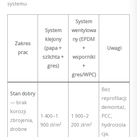
systemu
System
System
wentylowa
klejony
ny (EPDM
Zakres
(papa +
+
Uwagi
prac
szlichta +
wsporniki
gres)
+
gres/WPC)
Bez
Stan dobry
reprofilacji;
— brak
demontaż,
korozji
1 400–1
1 900–2
PCC,
zbrojenia,
900 zł/m²
200 zł/m²
hydroizola
drobne
cja,