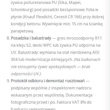
żywica poliuretanowa PU (Sika, Mapei,
Schomburg) pod posadzki bezspoinowe; folia w
płynie (Knauf Flexdicht, Ceresit CR 166) przy dobrej
kondycji betonu. Wywinięcie min. 15 cm na ściankę
parapetową.
Posadzka i balustrady
— gres mrozoodporny R11
na kleju S2, deski WPC lub żywica PU odporna na
UV. Balustrady: wymiana na stal nierdzewną AISI
304 lub modernizacja istniejących.
(Na balkonach
nie stosujemy żywic epoksydowych — brak
odporności UV.)
Protokół odbioru i demontaż rusztowań
—
podpisany wspólnie z inspektorem nadzoru
wskazanym przez wspólnotę. Dokumentacja
fotograficzna przed i po. Faktura VAT 8% do
funduszu remontowego.