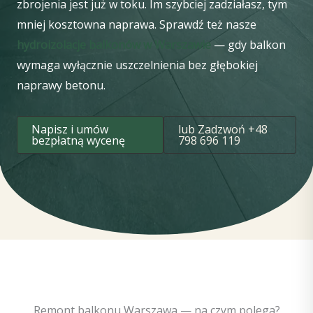
zbrojenia jest już w toku. Im szybciej zadziałasz, tym
mniej kosztowna naprawa. Sprawdź też nasze
hydroizolacje balkonów w Warszawie
— gdy balkon
wymaga wyłącznie uszczelnienia bez głębokiej
naprawy betonu.
Napisz i umów
lub Zadzwoń +48
bezpłatną wycenę
798 696 119
Remont balkonu Warszawa — na czym polega?