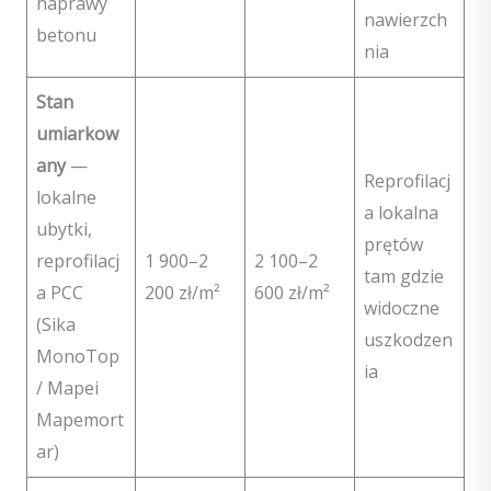
naprawy
nawierzch
betonu
nia
Stan
umiarkow
any
—
Reprofilacj
lokalne
a lokalna
ubytki,
prętów
reprofilacj
1 900–2
2 100–2
tam gdzie
a PCC
200 zł/m²
600 zł/m²
widoczne
(Sika
uszkodzen
MonoTop
ia
/ Mapei
Mapemort
ar)