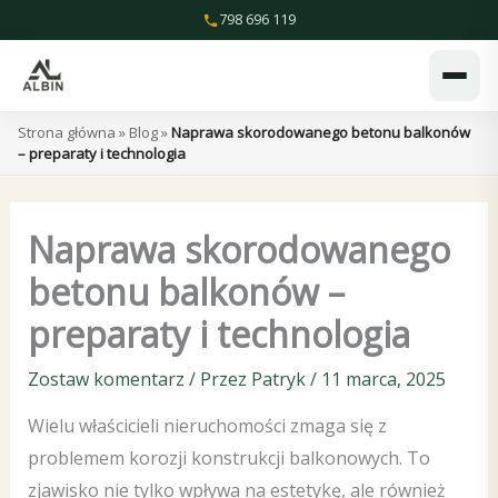
Przejdź
798 696 119
do
treści
Strona główna
»
Blog
»
Naprawa skorodowanego betonu balkonów
– preparaty i technologia
Naprawa skorodowanego
betonu balkonów –
preparaty i technologia
Zostaw komentarz
/ Przez
Patryk
/
11 marca, 2025
Wielu właścicieli nieruchomości zmaga się z
problemem korozji konstrukcji balkonowych. To
zjawisko nie tylko wpływa na estetykę, ale również