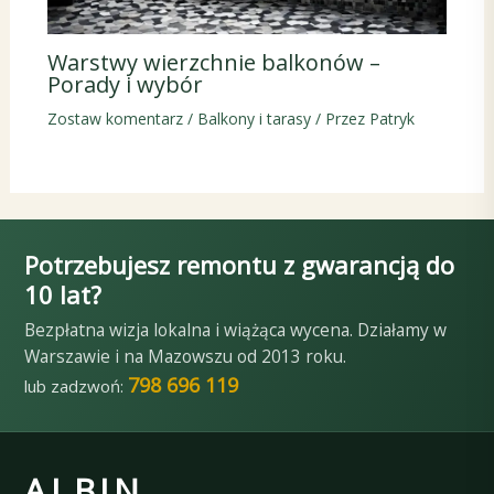
Warstwy wierzchnie balkonów –
Porady i wybór
Zostaw komentarz
/
Balkony i tarasy
/ Przez
Patryk
Potrzebujesz remontu z gwarancją do
10 lat?
Bezpłatna wizja lokalna i wiążąca wycena. Działamy w
Warszawie i na Mazowszu od 2013 roku.
798 696 119
lub zadzwoń:
ALBIN