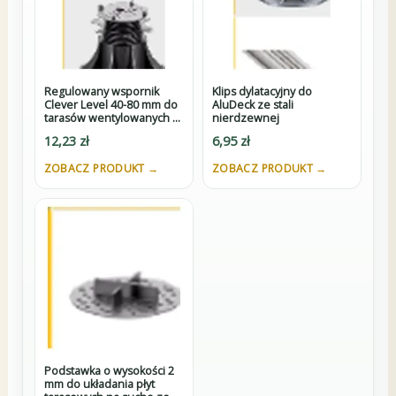
Regulowany wspornik
Klips dylatacyjny do
Clever Level 40-80 mm do
AluDeck ze stali
tarasów wentylowanych z
nierdzewnej
dystansem 3 mm pod płyty
12,23
zł
6,95
zł
i adapterem pod legary
ZOBACZ PRODUKT →
ZOBACZ PRODUKT →
Podstawka o wysokości 2
mm do układania płyt