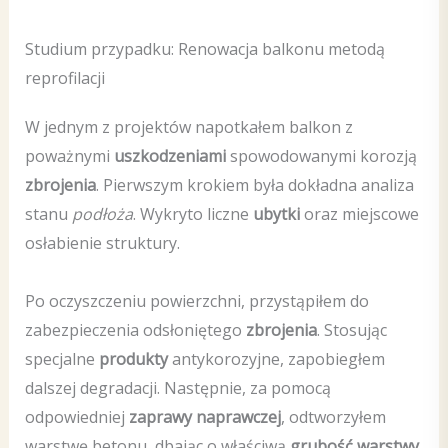
Studium przypadku: Renowacja balkonu metodą
reprofilacji
W jednym z projektów napotkałem balkon z
poważnymi
uszkodzeniami
spowodowanymi korozją
zbrojenia
. Pierwszym krokiem była dokładna analiza
stanu
podłoża
. Wykryto liczne
ubytki
oraz miejscowe
osłabienie struktury.
Po oczyszczeniu powierzchni, przystąpiłem do
zabezpieczenia odsłoniętego
zbrojenia
. Stosując
specjalne
produkty
antykorozyjne, zapobiegłem
dalszej degradacji. Następnie, za pomocą
odpowiedniej
zaprawy naprawczej
, odtworzyłem
warstwę betonu, dbając o właściwą
grubość warstwy
.