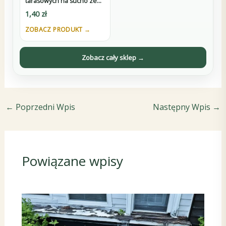
tarasowych na sucho ze
szczeliną 3 mm - czarna
1,40
zł
ZOBACZ PRODUKT →
Zobacz cały sklep →
←
Poprzedni Wpis
Następny Wpis
→
Powiązane wpisy