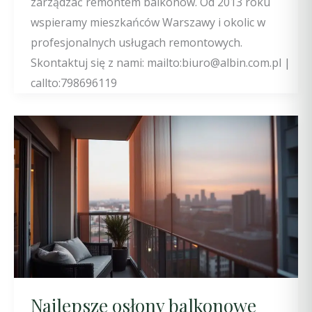
zarządzać remontem balkonów. Od 2013 roku
wspieramy mieszkańców Warszawy i okolic w
profesjonalnych usługach remontowych.
Skontaktuj się z nami: mailto:biuro@albin.com.pl |
callto:798696119
Najlepsze osłony balkonowe