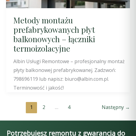
Metody montażu
prefabrykowanych płyt
balkonowych – łączniki
termoizolacyjne
Albin Usługi Remontowe – profesjonalny montaż
płyty balkonowej prefabrykowanej. Zadzwoń:
798696119 lub napisz: biuro@albin.com.pl.
Terminowość i jakość!
1
2
…
4
Następny
→
Potrzebujesz remontu z gwarancją do