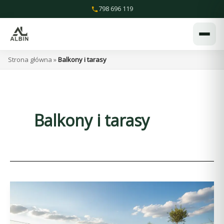
Przejdź
798 696 119
do
treści
Strona główna
»
Balkony i tarasy
Balkony i tarasy