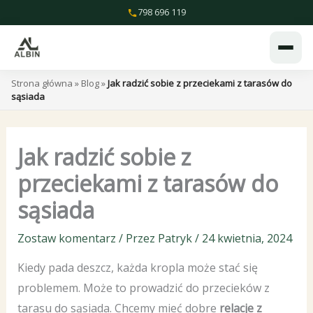
Przejdź
798 696 119
do
treści
Strona główna
»
Blog
»
Jak radzić sobie z przeciekami z tarasów do
sąsiada
Jak radzić sobie z
przeciekami z tarasów do
sąsiada
Zostaw komentarz
/ Przez
Patryk
/
24 kwietnia, 2024
Kiedy pada deszcz, każda kropla może stać się
problemem. Może to prowadzić do przecieków z
tarasu do sąsiada. Chcemy mieć dobre
relacje z