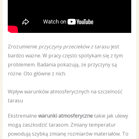
Zrozumienie
przyczyny przecieków z tarasu
jest
bardzo ważne. W pracy często spotykam się z tym
problemem. Badania pokazują, że przyczyny są
różne. Oto główne z nich.
Wpływ warunków atmosferycznych na szczelność
tarasu
Ekstremalne
warunki atmosferyczne
takie jak ulewy
mogą zaszkodzić tarasom. Zmiany temperatur
powodują szybką zmianę rozmiarów materiałów. To