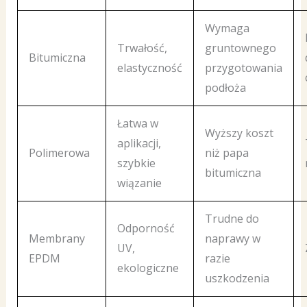
Wymaga
Trwałość,
gruntownego
Bitumiczna
elastyczność
przygotowania
podłoża
Łatwa w
Wyższy koszt
aplikacji,
Polimerowa
niż papa
szybkie
bitumiczna
wiązanie
Trudne do
Odporność
Membrany
naprawy w
UV,
EPDM
razie
ekologiczne
uszkodzenia