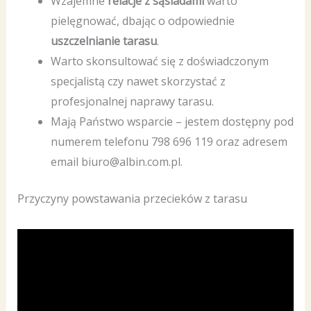
Wzajemne
relacje z sąsiadami
warto
pielęgnować, dbając o odpowiednie
uszczelnianie tarasu
.
Warto skonsultować się z doświadczonym
specjalistą czy nawet skorzystać z
profesjonalnej naprawy tarasu.
Mają Państwo wsparcie – jestem dostępny pod
numerem telefonu 798 696 119 oraz adresem
email biuro@albin.com.pl.
Przyczyny powstawania przecieków z tarasu