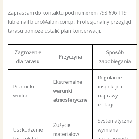
Zapraszam do kontaktu pod numerem 798 696 119
lub email biuro@albin.com.pl. Profesjonalny przegląd
tarasu pomoże ustalić plan konserwacji.
Zagrożenie
Sposób
Przyczyna
dla tarasu
zapobiegania
Regularne
Ekstremalne
Przecieki
inspekcje i
warunki
wodne
naprawy
atmosferyczne
izolacji
Systematyczna
Zużycie
Uszkodzenie
wymiana
materiałów
fug i płytek
zniszczonych