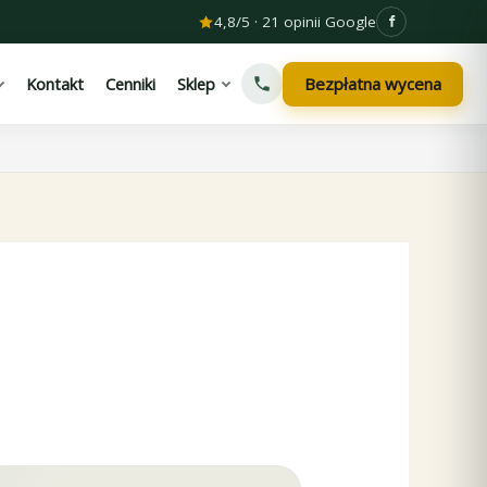
4,8/5 · 21 opinii Google
Bezpłatna wycena
Kontakt
Cenniki
Sklep