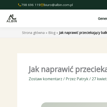
Przejdź
798 696 119
biuro@albin.com.pl
do
treści
Gene
Strona główna
»
Blog
»
Jak naprawić przeciekający bal
Jak naprawić przeciek
Zostaw komentarz
/ Przez
Patryk
/
27 kwiet