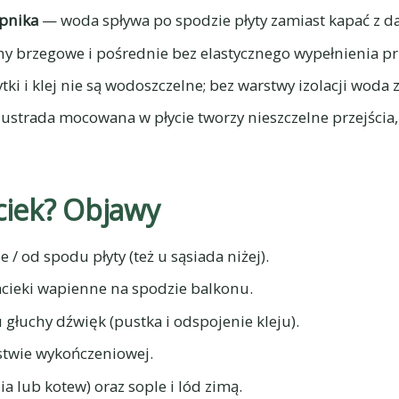
pnika
— woda spływa po spodzie płyty zamiast kapać z da
y brzegowe i pośrednie bez elastycznego wypełnienia prz
tki i klej nie są wodoszczelne; bez warstwy izolacji woda 
ustrada mocowana w płycie tworzy nieszczelne przejścia,
ciek? Objawy
e / od spodu płyty (też u sąsiada niżej).
nacieki wapienne na spodzie balkonu.
głuchy dźwięk (pustka i odspojenie kleju).
stwie wykończeniowej.
ia lub kotew) oraz sople i lód zimą.