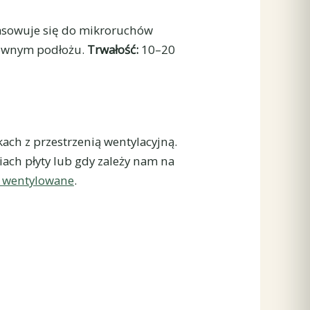
asowuje się do mikroruchów
równym podłożu.
Trwałość:
10–20
ach z przestrzenią wentylacyjną.
ch płyty lub gdy zależy nam na
y wentylowane
.