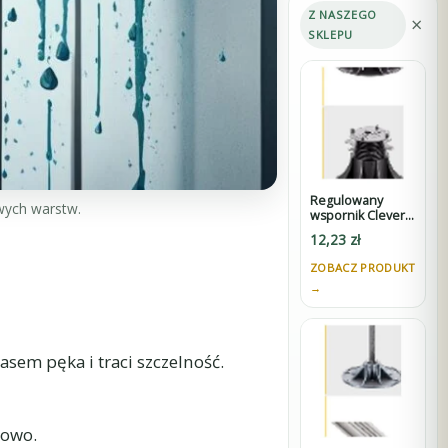
Z NASZEGO
×
SKLEPU
Regulowany
wych warstw.
wspornik Clever
Level 40-80 mm
12,23
zł
do tarasów
wentylowanych z
ZOBACZ PRODUKT
dystansem 3 mm
→
pod płyty i
adapterem pod
legary
asem pęka i traci szczelność.
towo.