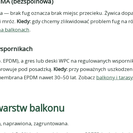
MMA (bezspoinowa)
 — brak fug oznacza brak miejsc przecieku. Żywica dop
 i mróz.
Kiedy:
gdy chcemy zlikwidować problem fug na 
 na balkonach
.
wspornikach
. EPDM), a gres lub deski WPC na regulowanych wspornik
arowuje pod posadzką.
Kiedy:
przy poważnych uszkodzenia
embrana EPDM nawet 30–50 lat. Zobacz
balkony i taras
warstw balkonu
, naprawiona, zagruntowana.