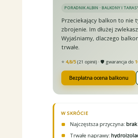
PORADNIK ALBIN · BALKONY I TARAS
Przeciekający balkon to nie 
zbrojenie. Im dłużej zwlekas
Wyjaśniamy, dlaczego balkon
trwałe.
⭐
4,8/5
(21 opinii) · 🛡️ gwarancja do
1
Bezpłatna ocena balkonu
W SKRÓCIE
Najczęstsza przyczyna:
brak
Trwałe naprawy:
hydroizola