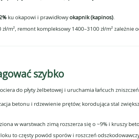
–2%
ku okapowi i prawidłowy
okapnik (kapinos)
.
00 zł/m², remont kompleksowy 1400–3100 zł/m² zależnie 
eagować szybko
ciera do płyty żelbetowej i uruchamia łańcuch zniszczeń
cja betonu i rdzewienie prętów; korodująca stal zwiększ
ona w warstwach zimą rozszerza się o ~9% i kruszy beton
oku to częsty powód sporów i roszczeń odszkodowawczy