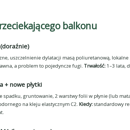
zeciekającego balkonu
(doraźnie)
e, uszczelnienie dylatacji masą poliuretanową, lokalne s
rawna, a problem to pojedyncze fugi.
Trwałość:
1–3 lata, 
a + nowe płytki
ie spadku, gruntowanie, 2 warstwy folii w płynie (lub mat
oodornego na kleju elastycznym C2.
Kiedy:
standardowy re
t.