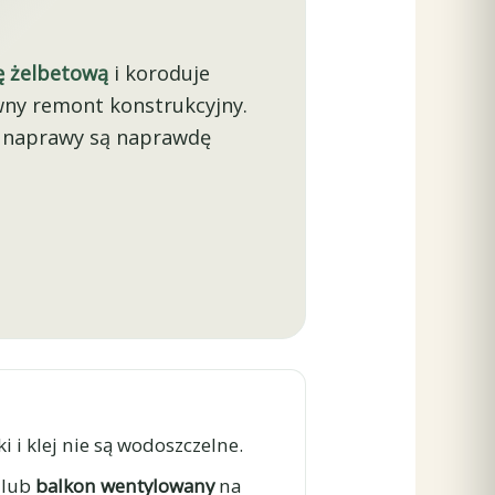
ę żelbetową
i koroduje
owny remont konstrukcyjny.
y naprawy są naprawdę
 i klej nie są wodoszczelne.
lub
balkon wentylowany
na