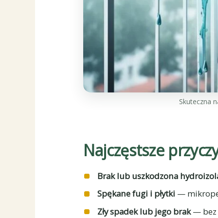
Skuteczna n
Najczęstsze przycz
Brak lub uszkodzona hydroizol
Spękane fugi i płytki
— mikropęk
Zły spadek lub jego brak
— bez 