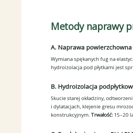
Metody naprawy pr
A. Naprawa powierzchowna 
Wymiana spękanych fug na elastyczn
hydroizolacja pod płytkami jest sp
B. Hydroizolacja podpłytkow
Skucie starej okładziny, odtworzen
i dylatacjach, klejenie gresu mroz
konstrukcyjnym.
Trwałość:
15–20 la