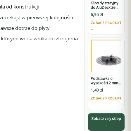
Klips dylatacyjny
la od konstrukcji.
do AluDeck ze
stali nierdzewnej
6,95
zł
eciekają w pierwszej kolejności.
ZOBACZ PRODUKT
zawsze dotrze do płyty.
→
 którymi woda wnika do zbrojenia.
Podstawka o
wysokości 2 mm
do układania płyt
1,40
zł
tarasowych na
sucho ze
ZOBACZ PRODUKT
szczeliną 3 mm -
→
czarna
Zobacz cały sklep
→