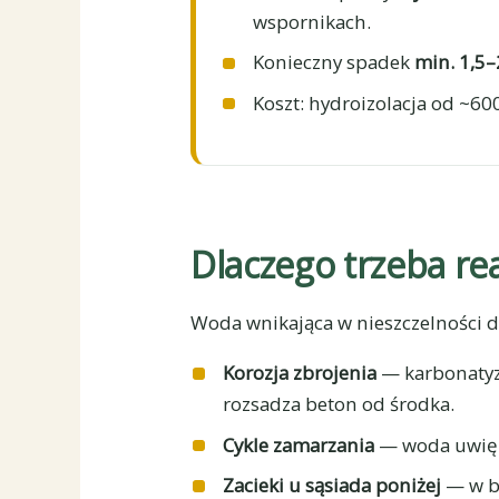
wspornikach.
Konieczny spadek
min. 1,5
Koszt: hydroizolacja od ~6
Dlaczego trzeba r
Woda wnikająca w nieszczelności do
Korozja zbrojenia
— karbonatyza
rozsadza beton od środka.
Cykle zamarzania
— woda uwięzi
Zacieki u sąsiada poniżej
— w bl