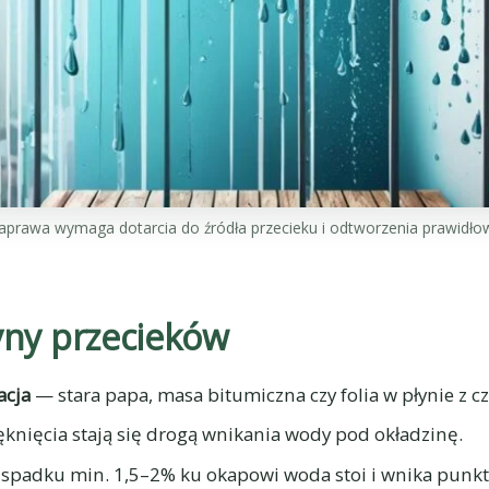
aprawa wymaga dotarcia do źródła przecieku i odtworzenia prawidło
yny przecieków
acja
— stara papa, masa bitumiczna czy folia w płynie z cz
nięcia stają się drogą wnikania wody pod okładzinę.
spadku min. 1,5–2% ku okapowi woda stoi i wnika punk