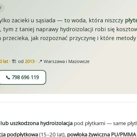
Y
tylko zacieki u sąsiada — to woda, która niszczy
płyt
z, tym z taniej naprawy hydroizolacji robi się koszt
 przecieka, jak rozpoznać przyczynę i które metod
0 lat
· 🏗️ od
2013
· 📍 Warszawa i Mazowsze
📞 798 696 119
 lub uszkodzona hydroizolacja
pod płytkami — same płytki
cja podpłytkowa
(15–20 lat),
powłoka żywiczna PU/PMMA