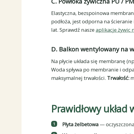
C. Powłoka żywiczna PU / P
Elastyczna, bezspoinowa membrana
podłoża, jest odporna na ścieranie
lat. Sprawdź nasze
aplikacje żywic
D. Balkon wentylowany na 
Na płycie układa się membranę (np
Woda spływa po membranie i odp
maksymalnej trwałości.
Trwałość:
m
Prawidłowy układ 
Płyta żelbetowa
— oczyszczona