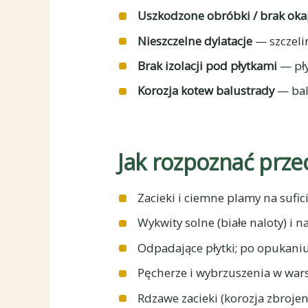
Uszkodzone obróbki / brak oka
Nieszczelne dylatacje
— szczelin
Brak izolacji pod płytkami
— pły
Korozja kotew balustrady
— bal
Jak rozpoznać prze
Zacieki i ciemne plamy na sufici
Wykwity solne (białe naloty) i 
Odpadające płytki; po opukaniu 
Pęcherze i wybrzuszenia w war
Rdzawe zacieki (korozja zbrojen