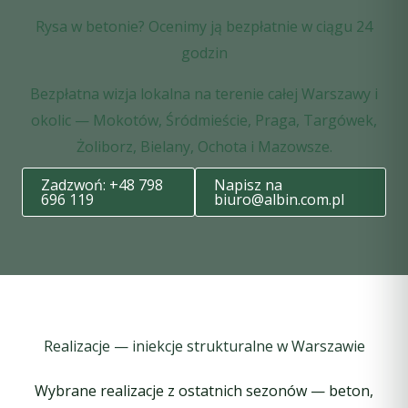
Rysa w betonie? Ocenimy ją bezpłatnie w ciągu 24
godzin
Bezpłatna wizja lokalna na terenie całej Warszawy i
okolic — Mokotów, Śródmieście, Praga, Targówek,
Żoliborz, Bielany, Ochota i Mazowsze.
Zadzwoń: +48 798
Napisz na
696 119
biuro@albin.com.pl
Realizacje — iniekcje strukturalne w Warszawie
Wybrane realizacje z ostatnich sezonów — beton,