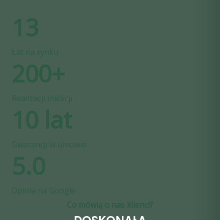
13
Lat na rynku
200+
Realizacji iniekcji
10 lat
Gwarancji w umowie
5.0
Opinia na Google
Co mówią o nas klienci?