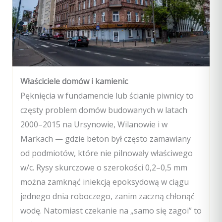
Właściciele domów i kamienic
Pęknięcia w fundamencie lub ścianie piwnicy to
częsty problem domów budowanych w latach
2000–2015 na Ursynowie, Wilanowie i w
Markach — gdzie beton był często zamawiany
od podmiotów, które nie pilnowały właściwego
w/c. Rysy skurczowe o szerokości 0,2–0,5 mm
można zamknąć iniekcją epoksydową w ciągu
jednego dnia roboczego, zanim zaczną chłonąć
wodę. Natomiast czekanie na „samo się zagoi” to