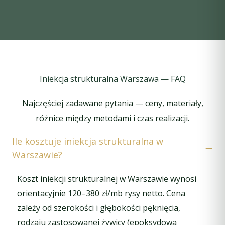
chroniony przed niesprzyjającymi warunkami
atmosferycznymi. Odnowione posadzki i świeżo
pomalowane ściany odmieniły nasze klatki
schodowe, nadając im nowoczesny i estetyczny
wygląd. Komunikacja z firmą była wzorowa, a
prace zakończono w ustalonym terminie. Z
pełnym przekonaniem polecamy firmę Albin
wszystkim, którzy oczekują wysokiej jakości
Iniekcja strukturalna Warszawa — FAQ
usług remontowych.
Najczęściej zadawane pytania — ceny, materiały,
różnice między metodami i czas realizacji.
Ile kosztuje iniekcja strukturalna w
Warszawie?
Koszt iniekcji strukturalnej w Warszawie wynosi
orientacyjnie 120–380 zł/mb rysy netto. Cena
zależy od szerokości i głębokości pęknięcia,
rodzaju zastosowanej żywicy (epoksydowa