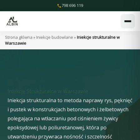
Przejdź
798 696 119
do
treści
Strona główna
»
Iniekcje budowlane
»
Iniekcje strukturalne w
Warszawie
Iniekcje Strukturalne w Warszawie
Iniekcja strukturalna to metoda naprawy rys, pęknięć
i pustek w konstrukcjach betonowych i żelbetowych
polegająca na wtłaczaniu pod ciśnieniem żywicy
epoksydowej lub poliuretanowej, która po
utwardzeniu przywraca nośność i szczelność