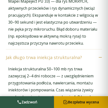
Mapei Mapeject PU 33) — dla rys MOKRYCH,
aktywnych przecieków i rys dynamicznych (wciąż
pracujących). Ekspanduje w kontakcie z wilgocią w
30–90 sekund i jest elastyczna po utwardzeniu —
nie pęka przy mikroruchu. Błąd doboru materiału
(np. epoksydowa w aktywną mokrą rysę) to
najczęstsza przyczyna nawrotu przecieku.
Jak długo trwa iniekcja strukturalna?
Iniekcja strukturalna 50–100 mb rys trwa
zazwyczaj 2–4 dni robocze — z uwzględnieniem
przygotowania podłoża, nawiercania, montażu
iniektorów i pompowania. Czas wiązania żywicy
epoksydowej: wstępne utwardzenie 4–8 h, pełna
Zadzwoń
Bezpłatna wycena
wytrzymałość w 20°C po 7 dniach. W tym czasie na