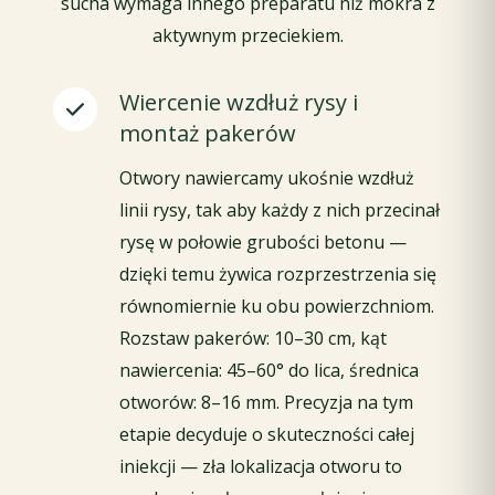
sucha wymaga innego preparatu niż mokra z
aktywnym przeciekiem.
Wiercenie wzdłuż rysy i
montaż pakerów
Otwory nawiercamy ukośnie wzdłuż
linii rysy, tak aby każdy z nich przecinał
rysę w połowie grubości betonu —
dzięki temu żywica rozprzestrzenia się
równomiernie ku obu powierzchniom.
Rozstaw pakerów: 10–30 cm, kąt
nawiercenia: 45–60° do lica, średnica
otworów: 8–16 mm. Precyzja na tym
etapie decyduje o skuteczności całej
iniekcji — zła lokalizacja otworu to