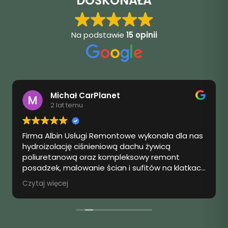
DOSKONAŁA
Na podstawie
15 opinii
Michał CarPlanet
2 lat temu
Firma Albin Usługi Remontowe wykonała dla nas
hydroizolację ciśnieniową dachu żywicą
poliuretanową oraz kompleksowy remont
posadzek, malowanie ścian i sufitów na klatkach
schodowych. Jesteśmy pod wrażeniem
Czytaj więcej
profesjonalizmu zespołu oraz jakości
wykonanych prac. Hydroizolacja została
zrealizowana sprawnie i skutecznie, co daje
nam pewność, że dach będzie niezawodnie