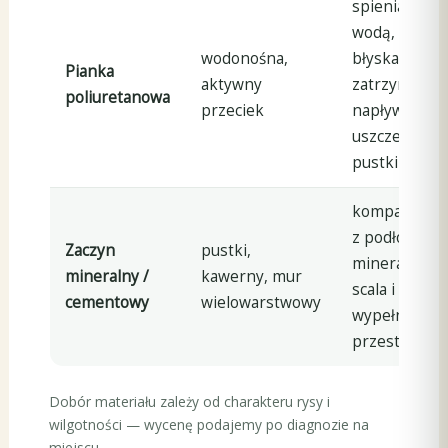
spienia się z
wodą,
wodonośna,
błyskawiczni
Pianka
aktywny
zatrzymuje
poliuretanowa
przeciek
napływ,
uszczelnia
pustki
kompatybiln
z podłożem
Zaczyn
pustki,
mineralnym,
mineralny /
kawerny, mur
scala i
cementowy
wielowarstwowy
wypełnia duż
przestrzenie
Dobór materiału zależy od charakteru rysy i
wilgotności — wycenę podajemy po diagnozie na
miejscu.