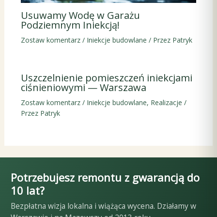
Usuwamy Wodę w Garażu
Podziemnym Iniekcją!
Zostaw komentarz
/
Iniekcje budowlane
/ Przez
Patryk
Uszczelnienie pomieszczeń iniekcjami
ciśnieniowymi — Warszawa
Zostaw komentarz
/
Iniekcje budowlane
,
Realizacje
/
Przez
Patryk
Potrzebujesz remontu z gwarancją do
10 lat?
Bezpłatna wizja lokalna i wiążąca wycena. Działamy w