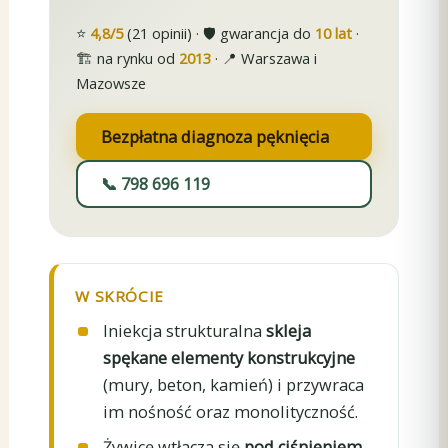
⭐
4,8/5
(21 opinii) · 🛡️ gwarancja do
10 lat
·
🏗️ na rynku od
2013
· 📍 Warszawa i
Mazowsze
Bezpłatna diagnoza pęknięcia
📞 798 696 119
W SKRÓCIE
Iniekcja strukturalna
skleja
spękane elementy konstrukcyjne
(mury, beton, kamień) i przywraca
im nośność oraz monolityczność.
Żywicę wtłacza się
pod ciśnieniem