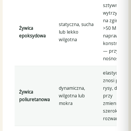
sztywna,
wytrzymałoś
na zginanie
statyczna, sucha
Żywica
>50 MPa,
lub lekko
epoksydowa
naprawa
wilgotna
konstrukcyj
— przywraca
nośność
elastyczna,
znosi pracę
dynamiczna,
rysy, dobra
Żywica
wilgotna lub
przy
poliuretanowa
mokra
zmiennej
szerokości
rozwarcia