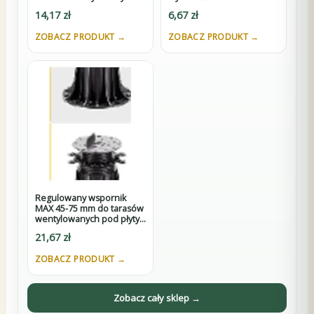
pod płyty z K3
14,17
zł
6,67
zł
ZOBACZ PRODUKT →
ZOBACZ PRODUKT →
Regulowany wspornik
MAX 45-75 mm do tarasów
wentylowanych pod płyty
z D3
21,67
zł
ZOBACZ PRODUKT →
Zobacz cały sklep →