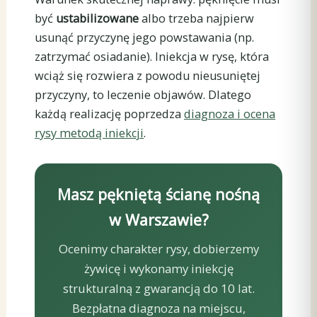
być
ustabilizowane
albo trzeba najpierw
usunąć przyczynę jego powstawania (np.
zatrzymać osiadanie). Iniekcja w rysę, która
wciąż się rozwiera z powodu nieusuniętej
przyczyny, to leczenie objawów. Dlatego
każdą realizację poprzedza
diagnoza i ocena
rysy metodą iniekcji
.
Masz pękniętą ścianę nośną
w Warszawie?
Ocenimy charakter rysy, dobierzemy
żywicę i wykonamy iniekcję
strukturalną z gwarancją do 10 lat.
Bezpłatna diagnoza na miejscu,