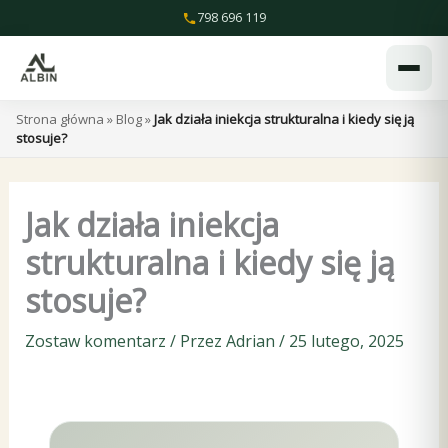
Przejdź
798 696 119
do
treści
Strona główna
»
Blog
»
Jak działa iniekcja strukturalna i kiedy się ją
stosuje?
Jak działa iniekcja
strukturalna i kiedy się ją
stosuje?
Zostaw komentarz
/ Przez
Adrian
/
25 lutego, 2025