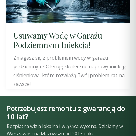
Usuwamy Wodę w Garażu
Podziemnym Iniekcją!
Zmagasz się z problemem wody w garażu
podziemnym? Oferuję skuteczne naprawy iniekcją
ciśnieniową, które rozwiążą Twój problem raz na
zawsze!
Potrzebujesz remontu z gwarancją do
10 lat?
Bezpłatna wizja lokalna i wiążąca wycena. Działamy w
Warszawie i na Mazowszu od 2013 roku.