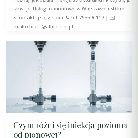
stosuje. Usługi remontowe w Warszawie i 50 km.
Skontaktuj się z nami! 📞 tel: 798696119 | ✉️
mailto:biuro@albin.com.pl
Czym różni się iniekcja pozioma
od pionowej?