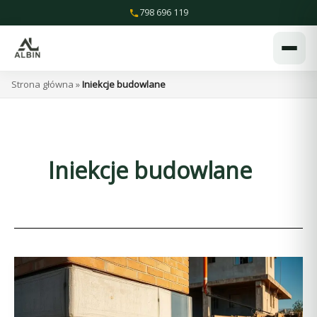
Przejdź
798 696 119
do
treści
Strona główna
»
Iniekcje budowlane
Iniekcje budowlane