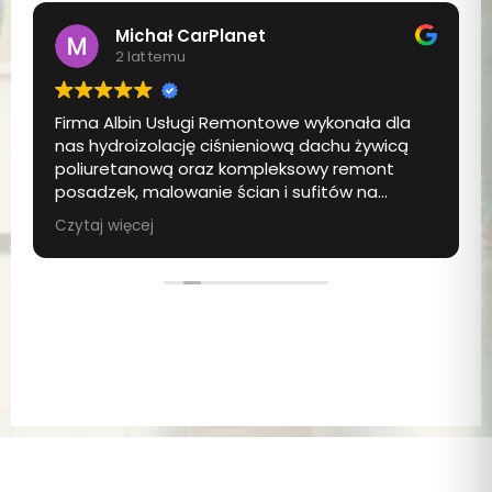
Michał CarPlanet
2 lat temu
Firma Albin Usługi Remontowe wykonała dla
nas hydroizolację ciśnieniową dachu żywicą
poliuretanową oraz kompleksowy remont
posadzek, malowanie ścian i sufitów na
klatkach schodowych. Jesteśmy pod
Czytaj więcej
wrażeniem profesjonalizmu zespołu oraz
jakości wykonanych prac. Hydroizolacja
została zrealizowana sprawnie i skutecznie, co
daje nam pewność, że dach będzie
niezawodnie chroniony przed niesprzyjającymi
warunkami atmosferycznymi. Odnowione
posadzki i świeżo pomalowane ściany
odmieniły nasze klatki schodowe, nadając im
nowoczesny i estetyczny wygląd. Komunikacja
z firmą była wzorowa, a prace zakończono w
ustalonym terminie. Z pełnym przekonaniem
polecamy firmę Albin wszystkim, którzy