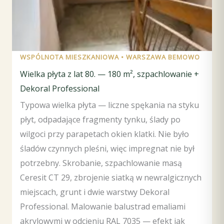
WSPÓLNOTA MIESZKANIOWA • WARSZAWA BEMOWO
Wielka płyta z lat 80. — 180 m², szpachlowanie +
Dekoral Professional
Typowa wielka płyta — liczne spękania na styku
płyt, odpadające fragmenty tynku, ślady po
wilgoci przy parapetach okien klatki. Nie było
śladów czynnych pleśni, więc impregnat nie był
potrzebny. Skrobanie, szpachlowanie masą
Ceresit CT 29, zbrojenie siatką w newralgicznych
miejscach, grunt i dwie warstwy Dekoral
Professional. Malowanie balustrad emaliami
akrylowymi w odcieniu RAL 7035 — efekt jak