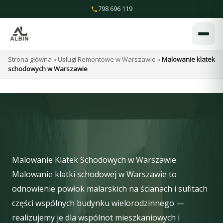
Przejdź
798 696 119
do
treści
Strona główna
»
Usługi Remontowe w Warszawie
»
Malowanie klatek
schodowych w Warszawie
Malowanie Klatek Schodowych w Warszawie
Malowanie klatki schodowej w Warszawie to
odnowienie powłok malarskich na ścianach i sufitach
części wspólnych budynku wielorodzinnego —
realizujemy je dla wspólnot mieszkaniowych i