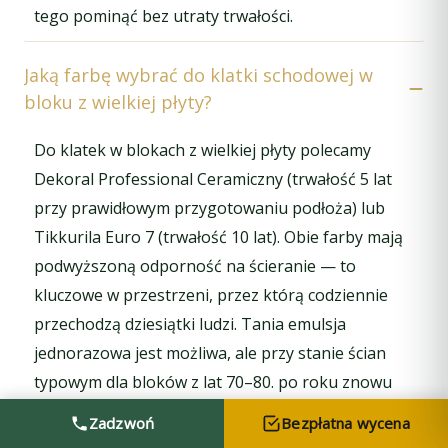
tego pominąć bez utraty trwałości.
Jaką farbę wybrać do klatki schodowej w
bloku z wielkiej płyty?
Do klatek w blokach z wielkiej płyty polecamy
Dekoral Professional Ceramiczny (trwałość 5 lat
przy prawidłowym przygotowaniu podłoża) lub
Tikkurila Euro 7 (trwałość 10 lat). Obie farby mają
podwyższoną odporność na ścieranie — to
kluczowe w przestrzeni, przez którą codziennie
przechodzą dziesiątki ludzi. Tania emulsja
jednorazowa jest możliwa, ale przy stanie ścian
typowym dla bloków z lat 70–80. po roku znowu
będzie się łuszczyć. Dlatego sugerujemy nie
Zadzwoń
Bezpłatna wycena
oszczędzać na farbie — oszczędzić można na