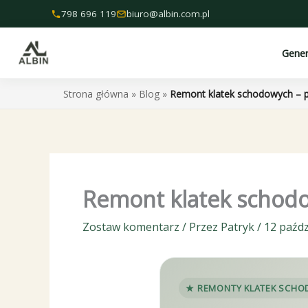
Przejdź
798 696 119
biuro@albin.com.pl
do
treści
Gene
Strona główna
»
Blog
»
Remont klatek schodowych – pr
Remont klatek schodow
Zostaw komentarz
/ Przez
Patryk
/
12 paźdz
★ REMONTY KLATEK SCHO