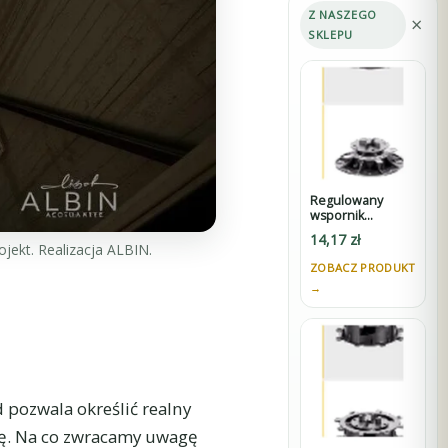
Z NASZEGO
×
SKLEPU
Regulowany
wspornik
STANDARD 30-45
14,17
zł
mm do tarasów
ojekt. Realizacja ALBIN.
wentylowanych
ZOBACZ PRODUKT
pod płyty z K3
→
d pozwala określić realny
nę. Na co zwracamy uwagę