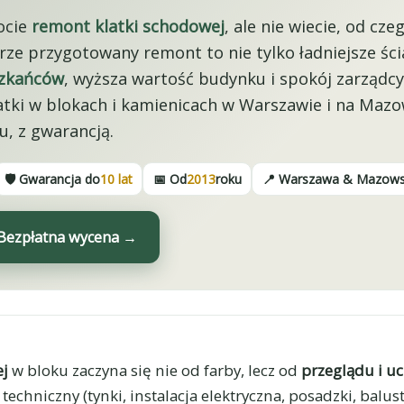
ocie
remont klatki schodowej
, ale nie wiecie, od czeg
rze przygotowany remont to nie tylko ładniejsze śc
szkańców
, wyższa wartość budynku i spokój zarządcy
tki w blokach i kamienicach w Warszawie i na Maz
, z gwarancją.
🛡️ Gwarancja do
10 lat
📅 Od
2013
roku
📍 Warszawa & Mazow
Bezpłatna wycena →
ej
w bloku zaczyna się nie od farby, lecz od
przeglądu i u
techniczny (tynki, instalacja elektryczna, posadzki, balust