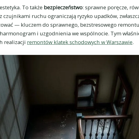
estetyka. To także
bezpieczeństwo
: sprawne poręcze, rów
z czujnikami ruchu ograniczają ryzyko upadków, zwłaszcz
izować — kluczem do sprawnego, bezstresowego remontu
s, harmonogram i uzgodnienia we wspólnocie. Tym właśni
 realizacji
remontów klatek schodowych w Warszawie
.