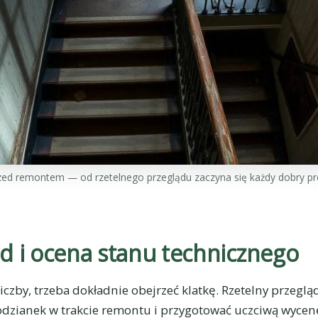
przed remontem — od rzetelnego przeglądu zaczyna się każdy dobry pr
ąd i ocena stanu technicznego
czby, trzeba dokładnie obejrzeć klatkę. Rzetelny przeglą
podzianek w trakcie remontu i przygotować uczciwą wyce