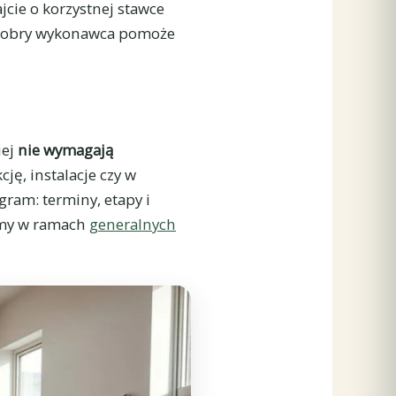
jcie o korzystnej stawce
 Dobry wykonawca pomoże
iej
nie wymagają
ję, instalacje czy w
ram: terminy, etapy i
emy w ramach
generalnych