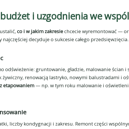
, budżet i uzgodnienia we wspó
ustalić,
co i w jakim zakresie
chcecie wyremontować — ora
 najczęściej decyduje o sukcesie całego przedsięwzięcia.
ac
o odświeżenie: gruntowanie, gładzie, malowanie ścian i
k żywiczny, renowacją lastryko, nowymi balustradami i o
 z etapowaniem
— np. w tym roku malowanie i oświetleni
ansowanie
latki, liczby kondygnacji i zakresu. Remont części wspólny