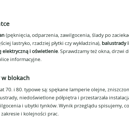
atce
ian
(pęknięcia, odparzenia, zawilgocenia, ślady po zaciek
ściej lastryko, rzadziej płytki czy wykładzina),
balustrady 
ę elektryczną i oświetlenie
. Sprawdzamy też okna, drzwi do
blice informacyjne.
 w blokach
t 70. i 80. typowe są: spękane lamperie olejne, zniszczo
trady, niedoświetlone półpiętra i przestarzała instalacj
lgocenia i ubytki tynków. Wynik przeglądu spisujemy, c
akresie i kolejności prac.