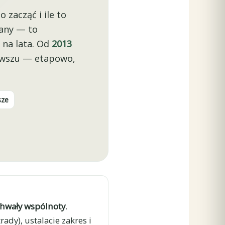
o zacząć i ile to
iany — to
 na lata. Od
2013
owszu — etapowo,
sze
chwały wspólnoty
.
rady), ustalacie zakres i