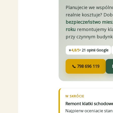
Planujecie we wspóln
realnie kosztuje? Dob
bezpieczeństwo mie
roku
remontujemy kla
przy czynnym budynku
⭐
4,8/5
• 21 opinii Google
📞 798 696 119
W SKRÓCIE
Remont klatki schodow
Najpierw oceniacie stan 