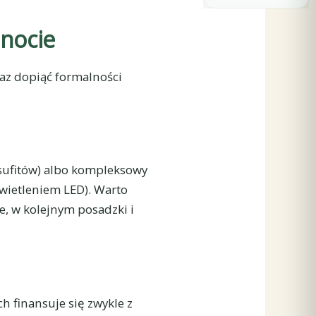
lnocie
z dopiąć formalności
 sufitów) albo kompleksowy
świetleniem LED). Warto
e, w kolejnym posadzki i
ch finansuje się zwykle z