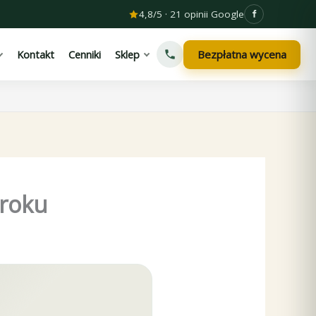
4,8/5 · 21 opinii Google
Bezpłatna wycena
Kontakt
Cenniki
Sklep
kroku