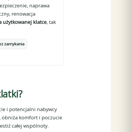
bezpieczenie, naprawa
iczny, renowacja
a użytkowanej klatce
, tak
ez zamykania
atki?
ie i potencjalni nabywcy
 obniża komfort i poczucie
estiż całej wspólnoty.