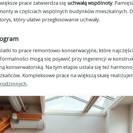
 większe prace zatwierdza się
uchwałą wspólnoty
. Pamięta
remonty w częściach wspólnych budynków mieszkalnych.
orys, który ułatwi przegłosowanie uchwały.
nogram
latki to prace remontowo-konserwacyjne, które najczęśc
 Formalności mogą się pojawić przy ingerencji w konstrukc
 konserwatorską. Na tym etapie ustala się też harmonog
zkańców. Kompleksowe prace na większą skalę realizuj
rodzinnych
.