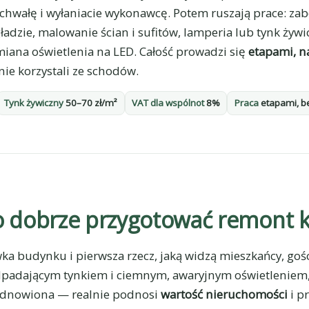
chwałę i wyłaniacie wykonawcę. Potem ruszają prace: za
ładzie, malowanie ścian i sufitów, lamperia lub tynk żyw
ymiana oświetlenia na LED. Całość prowadzi się
etapami, n
ie korzystali ze schodów.
Tynk żywiczny
50–70 zł/m²
VAT dla wspólnot
8%
Praca
etapami, b
 dobrze przygotować remont kl
ka budynku i pierwsza rzecz, jaką widzą mieszkańcy, gośc
dpadającym tynkiem i ciemnym, awaryjnym oświetleniem,
odnowiona — realnie podnosi
wartość nieruchomości
i pr