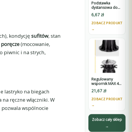
Podstawka
dystansowa do
wsporników
6,67
zł
SPIRAL -
wysokość 60 mm
ZOBACZ PRODUKT
→
ach), kondycję
sufitów
, stan
i poręcze
(mocowanie,
 piwnic i na strych,
Regulowany
wspornik MAX 45-
75 mm do
21,67
zł
ne lastryko na biegach
tarasów
wentylowanych
a na ręczne włączniki. W
ZOBACZ PRODUKT
pod płyty z D3
→
o pozwala wspólnocie
Zobacz cały sklep
→