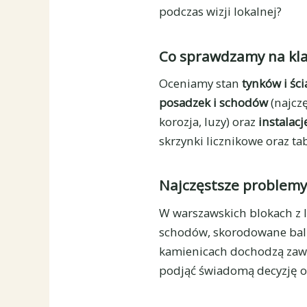
podczas wizji lokalnej?
Co sprawdzamy na kl
Oceniamy stan
tynków i śc
posadzek i schodów
(najczę
korozja, luzy) oraz
instalacj
skrzynki licznikowe oraz ta
Najczęstsze problemy
W warszawskich blokach z la
schodów, skorodowane balus
kamienicach dochodzą zawi
podjąć świadomą decyzję o z