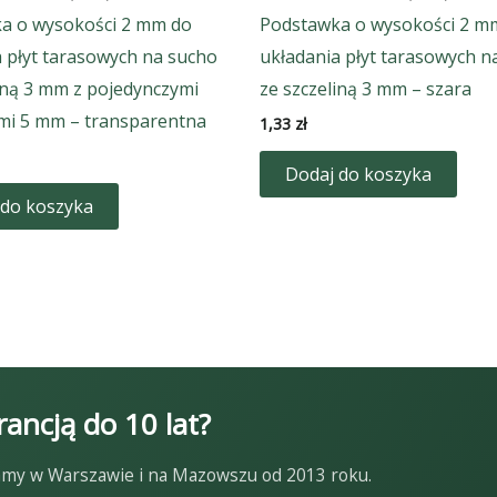
a o wysokości 2 mm do
Podstawka o wysokości 2 m
 płyt tarasowych na sucho
układania płyt tarasowych n
iną 3 mm z pojedynczymi
ze szczeliną 3 mm – szara
mi 5 mm – transparentna
1,33
zł
Dodaj do koszyka
 do koszyka
ancją do 10 lat?
ałamy w Warszawie i na Mazowszu od 2013 roku.