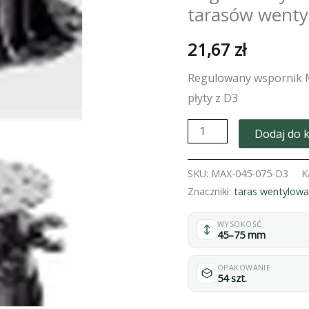
tarasów wenty
21,67
zł
Regulowany wspornik 
płyty z D3
ilość
Dodaj do 
Regulowany
wspornik
SKU:
MAX-045-075-D3
K
MAX
Znaczniki:
taras wentylow
45-
WYSOKOŚĆ
75
45–75 mm
mm
do
OPAKOWANIE
54 szt.
tarasów
wentylowanych