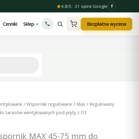
4,8/5 · 21 opinii Google
Bezpłatna wycena
Cenniki
Sklep
entylowane
/
Wsporniki regulowane
/
Max
/ Regulowany
o tarasów wentylowanych pod płyty z D3
spornik MAX 45-75 mm do