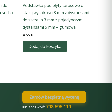
m do
Podstawka pod płyty tarasowe o
a sucho
stałej wysokości 8 mm z dystansami
do szczelin 3 mm z pojedynczymi
dystansami 5 mm – gumowa
4,55
zł
Dodaj do koszyka
Zamów bezpłatną wycenę
798 696 119
lub zadzwoń: