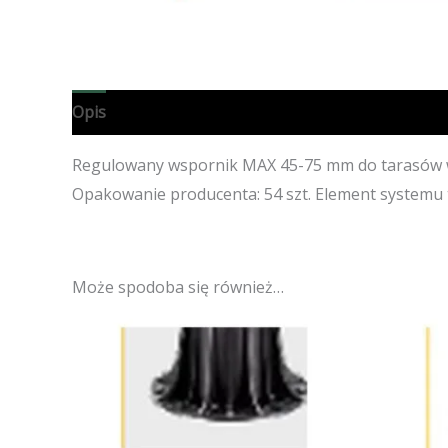
Opis
Specyfikacja techniczna
Opinie (0)
Regulowany wspornik MAX 45-75 mm do tarasów wen
Opakowanie producenta: 54 szt. Element system
Może spodoba się również…