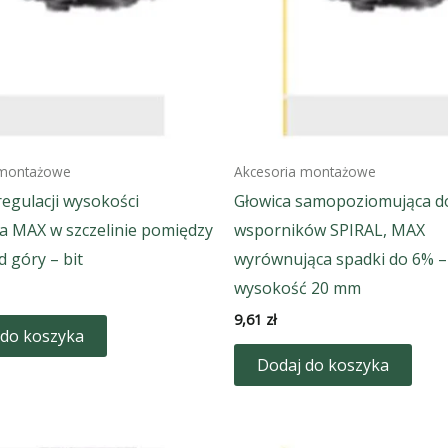
 montażowe
Akcesoria montażowe
regulacji wysokości
Głowica samopoziomująca d
a MAX w szczelinie pomiędzy
wsporników SPIRAL, MAX
d góry – bit
wyrównująca spadki do 6% –
wysokość 20 mm
9,61
zł
 do koszyka
Dodaj do koszyka