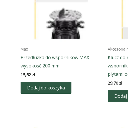
Max
Akcesoria
Przedłużka do wsporników MAX –
Klucz do 
wysokość 200 mm
wspornik
płytami o
15,52
zł
29,70
zł
Dodaj do koszyka
Dodaj