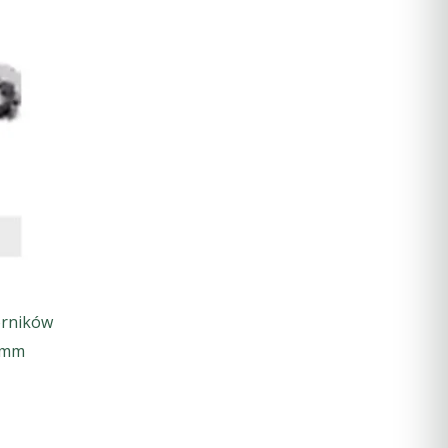
orników
 mm