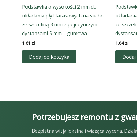
Podstawka o wysokości 2 mm do
Podstawk
układania płyt tarasowych na sucho
układania
ze szczeliną 3 mm z pojedynczymi
ze szczel
dystansami 5 mm – gumowa
dystansa
1,61
zł
1,84
zł
Dodaj do koszyka
Dodaj
Potrzebujesz remontu z gwar
Bezpłatna wizja lokalna i wiążąca wycena. Dzi