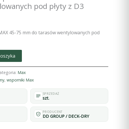
lowanych pod płyty z D3
MAX 45-75 mm do tarasów wentylowanych pod
koszyka
ategoria:
Max
any
,
wsporniki Max
SPRZEDAŻ
szt.
PRODUCENT
DD GROUP / DECK-DRY