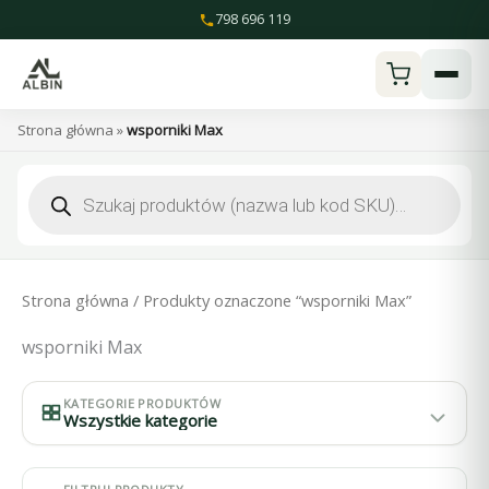
Przejdź
798 696 119
do
treści
Strona główna
»
wsporniki Max
Wyszukiwarka
produktów
Strona główna
/ Produkty oznaczone “wsporniki Max”
wsporniki Max
KATEGORIE PRODUKTÓW
Wszystkie kategorie