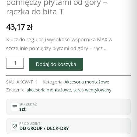
pomiędzy płytami od góry –
rączka do bita T
43,17
zł
Klucz do regulacji wysokości wspornika MAX w
szczelinie pomiędzy płytami od góry – rącz…
ilość
Dodaj do koszyka
Klucz
do
SKU:
AKCW-TH
Kategoria:
Akcesoria montażowe
regulacji
Znaczniki:
akcesoria montażowe
,
taras wentylowany
wysokości
SPRZEDAŻ
wspornika
szt.
MAX
w
PRODUCENT
DD GROUP / DECK-DRY
szczelinie