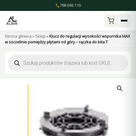
Przejdź
798 696 119
do
treści
Strona główna
»
Sklep
»
Klucz do regulacji wysokości wspornika MAX
w szczelinie pomiędzy płytami od góry – rączka do bita T
Wyszukiwarka
produktów