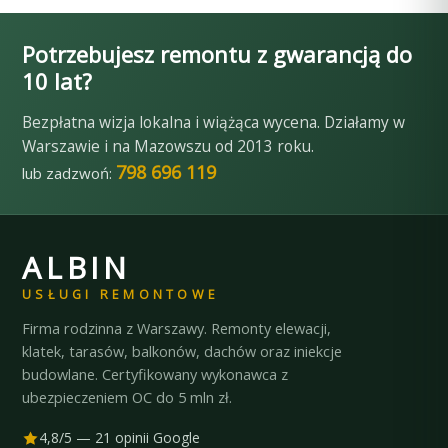
Potrzebujesz remontu z gwarancją do
10 lat?
Bezpłatna wizja lokalna i wiążąca wycena. Działamy w
Warszawie i na Mazowszu od 2013 roku.
798 696 119
lub zadzwoń:
ALBIN
USŁUGI REMONTOWE
Firma rodzinna z Warszawy. Remonty elewacji,
klatek, tarasów, balkonów, dachów oraz iniekcje
budowlane. Certyfikowany wykonawca z
ubezpieczeniem OC do 5 mln zł.
4,8/5 — 21 opinii Google