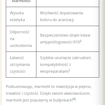
Marmolitu
Wysoka
Możliwość dopasowania
estetyka
koloru do aranżacji
Odporność
Bezpieczeństwo dzięki klasie
na
2
antypoślizgowości R10
uszkodzenia
Łatwość
Szybkie usunięcie zabrudzeń,
utrzymania
kompatybilność z
1
czystości
ekopreparatami
Podsumowując, marmolit to inwestycja w piękno,
trwałość i czystość. Dzięki swoim właściwościom,
2
9
marmolit jest popularny w budynkach
.