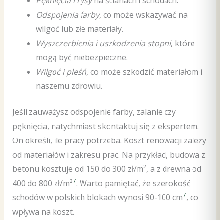
Pęknięcia i rysy
na ścianach i schodach.
Odspojenia farby
, co może wskazywać na
wilgoć lub złe materiały.
Wyszczerbienia i uszkodzenia stopni
, które
mogą być niebezpieczne.
Wilgoć i pleśń
, co może szkodzić materiałom i
naszemu zdrowiu.
Jeśli zauważysz odspojenie farby, zalanie czy
pęknięcia, natychmiast skontaktuj się z ekspertem.
On określi, ile pracy potrzeba. Koszt renowacji zależy
od materiałów i zakresu prac. Na przykład, budowa z
betonu kosztuje od 150 do 300 zł/m², a z drewna od
7
400 do 800 zł/m²
. Warto pamiętać, że szerokość
7
schodów w polskich blokach wynosi 90-100 cm
, co
wpływa na koszt.