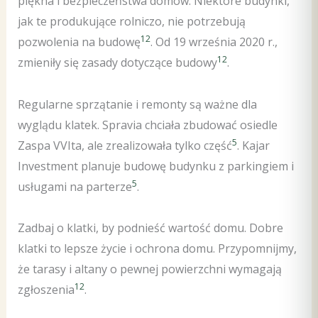
piękna i bezpieczeństwa domów. Niektóre budynki,
jak te produkujące rolniczo, nie potrzebują
12
pozwolenia na budowę
. Od 19 września 2020 r.,
12
zmieniły się zasady dotyczące budowy
.
Regularne sprzątanie i remonty są ważne dla
wyglądu klatek. Spravia chciała zbudować osiedle
5
Zaspa VVIta, ale zrealizowała tylko część
. Kajar
Investment planuje budowę budynku z parkingiem i
5
usługami na parterze
.
Zadbaj o klatki, by podnieść wartość domu. Dobre
klatki to lepsze życie i ochrona domu. Przypomnijmy,
że tarasy i altany o pewnej powierzchni wymagają
12
zgłoszenia
.