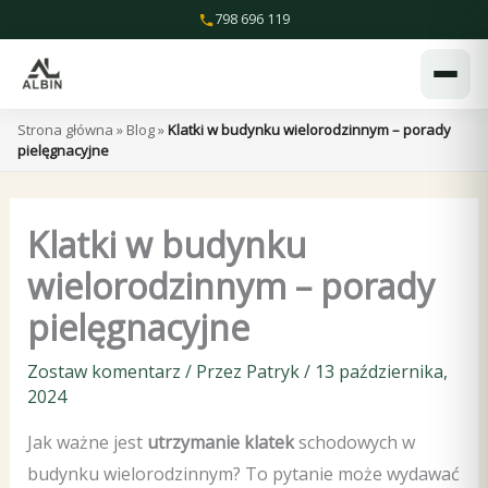
Przejdź
798 696 119
do
treści
Strona główna
»
Blog
»
Klatki w budynku wielorodzinnym – porady
pielęgnacyjne
Klatki w budynku
wielorodzinnym – porady
pielęgnacyjne
Zostaw komentarz
/ Przez
Patryk
/
13 października,
2024
Jak ważne jest
utrzymanie klatek
schodowych w
budynku wielorodzinnym? To pytanie może wydawać