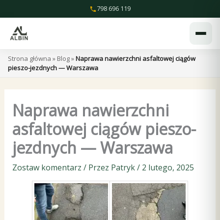
Przejdź
798 696 119
do
treści
Strona główna
»
Blog
»
Naprawa nawierzchni asfaltowej ciągów
pieszo-jezdnych — Warszawa
Naprawa nawierzchni
asfaltowej ciągów pieszo-
jezdnych — Warszawa
Zostaw komentarz
/ Przez
Patryk
/
2 lutego, 2025