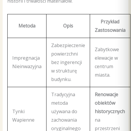
historii i trwałości materiałów.
Przykład
Metoda
Opis
Zastosowania
Zabezpieczenie
Zabytkowe
powierzchni
Impregnacja
elewacje w
bez ingerencji
Nieinwazyjna
centrum
w strukturę
miasta.
budynku.
Tradycyjna
Renowacje
metoda
obiektów
Tynki
używana do
historycznych
Wapienne
zachowania
na
oryginalnego
przestrzeni