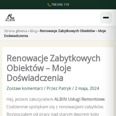
Przejdź
798 696 119
do
treści
Strona główna
»
Blog
»
Renowacje Zabytkowych Obiektów – Moje
Doświadczenia
Renowacje Zabytkowych
Obiektów – Moje
Doświadczenia
Zostaw komentarz
/ Przez
Patryk
/
2 maja, 2024
Hej, jestem założycielem
ALBIN Usługi Remontowe
.
Codziennie spotykam się z renowacjami zabytków.
Rozpocząłem od pracy nad starym dworem koło