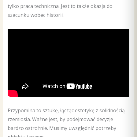
tylko praca techniczna. Jest to także okazja do
szacunku wobec historii.
Przypomina to sztukę, łącząc estetykę z solidnością
rzemiosła. Ważne jest, by podejmować decyzje
bardzo ostrożnie. Musimy uwzględnić potrzeby