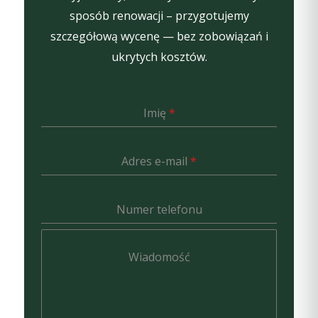
sposób renowacji – przygotujemy
szczegółową wycenę — bez zobowiązań i
ukrytych kosztów.
Imię
*
Adres e-mail
*
Numer telefonu
Wiadomość