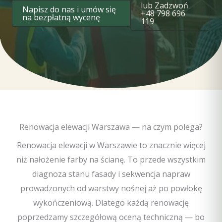
lub Zadzwoń
Napisz do nas i umów się
+48 798 696
na bezpłatną wycenę
119
Renowacja elewacji Warszawa — na czym polega?
Renowacja elewacji w Warszawie to znacznie więcej
niż nałożenie farby na ścianę. To przede wszystkim
diagnoza stanu fasady i sekwencja napraw
prowadzonych od warstwy nośnej aż po powłokę
wykończeniową. Dlatego każdą renowację
poprzedzamy szczegółową oceną techniczną — bo