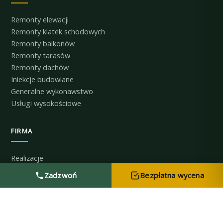
Remonty elewacji
Remonty klatek schodowych
Remonty balkonów
Remonty tarasów
Remonty dachów
Iniekcje budowlane
Generalne wykonawstwo
Usługi wysokościowe
FIRMA
Realizacje
Referencje
Zadzwoń
Bezpłatna wycena
Certyfikaty
Cenniki
Blog
Kontakt