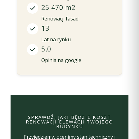
25 470 m2
Renowacji fasad
13
Lat na rynku
5.0
Opinia na google
SPRAWDŹ, JAKI BĘDZIE KOSZT
RENOWACJI ELEWACJI TWOJEGO
BUDYNKU
Przyjedziemy, ocenimy stan techniczny i