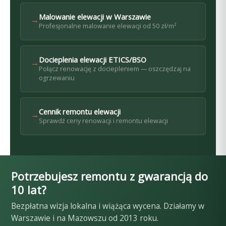
Malowanie elewacji w Warszawie
→
Profesjonalne malowanie elewacji od 50 zł/m²
Docieplenia elewacji ETICS/BSO
→
Połącz renowację z dociepleniem — oszczędzaj na
ogrzewaniu
Cennik remontu elewacji
→
Sprawdź ceny renowacji i remontu elewacji
Potrzebujesz remontu z gwarancją do
10 lat?
Bezpłatna wizja lokalna i wiążąca wycena. Działamy w
Warszawie i na Mazowszu od 2013 roku.