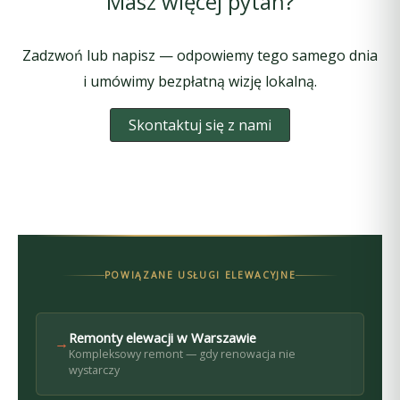
Masz więcej pytań?
Zadzwoń lub napisz — odpowiemy tego samego dnia
i umówimy bezpłatną wizję lokalną.
Skontaktuj się z nami
POWIĄZANE USŁUGI ELEWACYJNE
Remonty elewacji w Warszawie
→
Kompleksowy remont — gdy renowacja nie
wystarczy