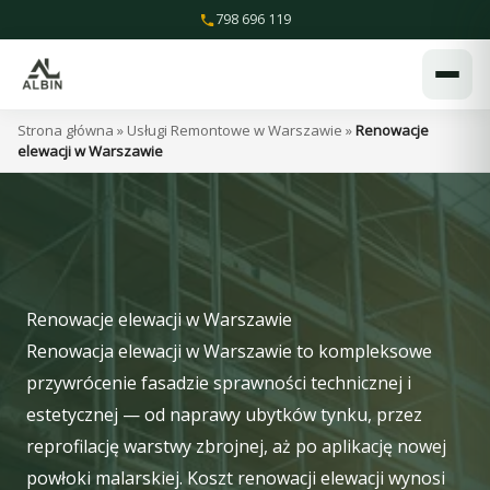
Przejdź
798 696 119
do
treści
Strona główna
»
Usługi Remontowe w Warszawie
»
Renowacje
elewacji w Warszawie
Renowacje elewacji w Warszawie
Renowacja elewacji w Warszawie to kompleksowe
przywrócenie fasadzie sprawności technicznej i
estetycznej — od naprawy ubytków tynku, przez
reprofilację warstwy zbrojnej, aż po aplikację nowej
powłoki malarskiej. Koszt renowacji elewacji wynosi