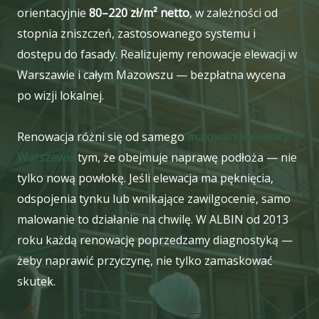
orientacyjnie
80–220 zł/m² netto
, w zależności od
stopnia zniszczeń, zastosowanego systemu i
dostępu do fasady. Realizujemy renowacje elewacji w
Warszawie i całym Mazowszu — bezpłatna wycena
po wizji lokalnej.
Renowacja różni się od samego
malowania elewacji w
Warszawie
tym, że obejmuje naprawę podłoża — nie
tylko nową powłokę. Jeśli elewacja ma pęknięcia,
odspojenia tynku lub wnikające zawilgocenie, samo
malowanie to działanie na chwilę. W ALBIN od 2013
roku każdą renowację poprzedzamy diagnostyką —
żeby naprawić przyczynę, nie tylko zamaskować
skutek.