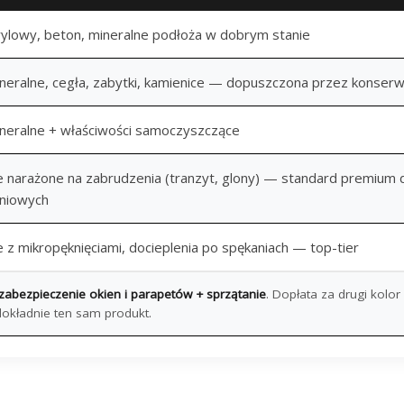
rylowy, beton, mineralne podłoża w dobrym stanie
ineralne, cegła, zabytki, kamienice — dopuszczona przez konser
ineralne + właściwości samoczyszczące
e narażone na zabrudzenia (tranzyt, glony) — standard premium 
niowych
 z mikropęknięciami, docieplenia po spękaniach — top-tier
abezpieczenie okien i parapetów + sprzątanie
. Dopłata za drugi kolor
dokładnie ten sam produkt.