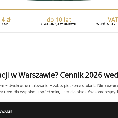
4 zł
do 10 lat
VAT
 / M²
GWARANCJA W UMOWIE
WSPÓLNOTY I 
acji w Warszawie? Cennik 2026 wed
m + dwukrotne malowanie + zabezpieczenie stolarki.
Nie zawiera
AT 8% dla wspólnot i spółdzielni, 23% dla obiektów komercyjnyc
OWANIE