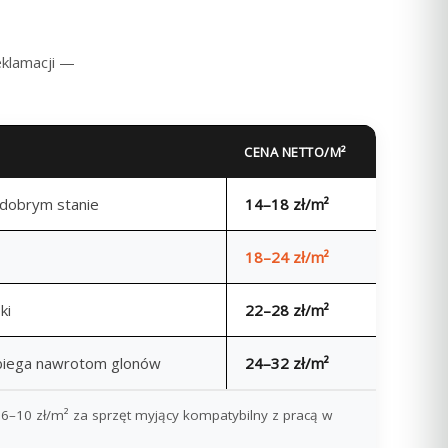
eklamacji —
CENA NETTO/M²
 dobrym stanie
14–18 zł/m²
18–24 zł/m²
ki
22–28 zł/m²
obiega nawrotom glonów
24–32 zł/m²
ta 6–10 zł/m² za sprzęt myjący kompatybilny z pracą w