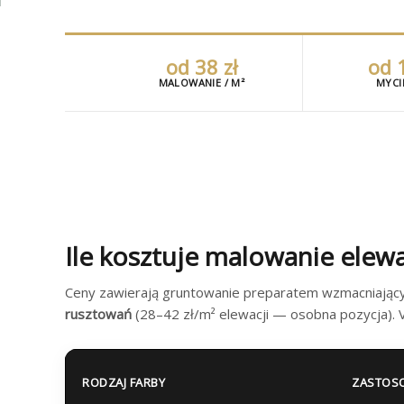
od 38 zł
od 1
MALOWANIE / M²
MYCIE
Ile kosztuje malowanie elew
Ceny zawierają gruntowanie preparatem wzmacniający
rusztowań
(28–42 zł/m² elewacji — osobna pozycja). V
RODZAJ FARBY
ZASTOS