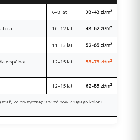
6–8 lat
38–48 zł/m²
watora
10–12 lat
48–62 zł/m²
11–13 lat
52–65 zł/m²
dla wspólnot
12–15 lat
58–78 zł/m²
12–15 lat
62–85 zł/m²
 (strefy kolorystyczne): 8 zł/m² pow. drugiego koloru.