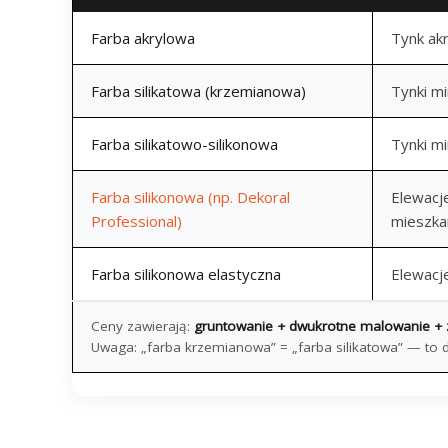
Farba akrylowa
Tynk ak
Farba silikatowa (krzemianowa)
Tynki m
Farba silikatowo-silikonowa
Tynki m
Farba silikonowa (np. Dekoral
Elewacj
Professional)
mieszka
Farba silikonowa elastyczna
Elewacje
Ceny zawierają:
gruntowanie + dwukrotne malowanie + z
Uwaga: „farba krzemianowa” = „farba silikatowa” — to 