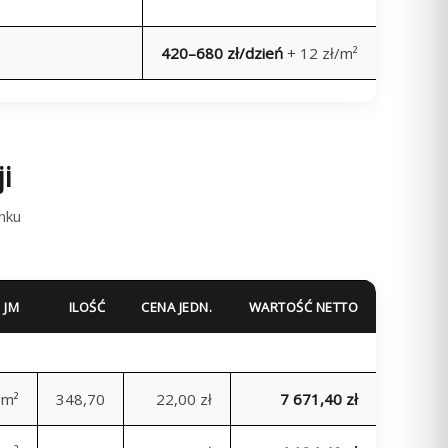
420–680 zł/dzień
+ 12 zł/m²
i
nku
JM
ILOŚĆ
CENA JEDN.
WARTOŚĆ NETTO
m²
348,70
22,00 zł
7 671,40 zł