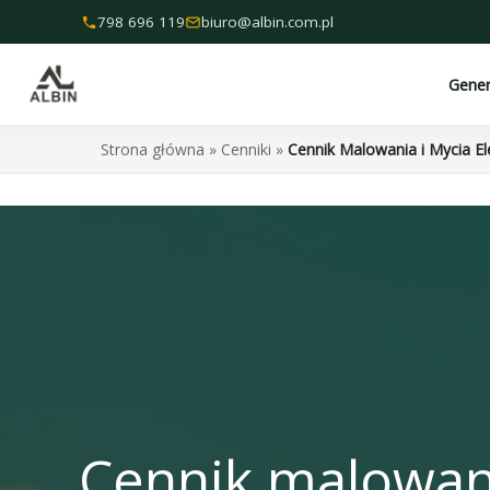
Przejdź
798 696 119
biuro@albin.com.pl
do
treści
Gene
Strona główna
»
Cenniki
»
Cennik Malowania i Mycia E
Cennik malowan