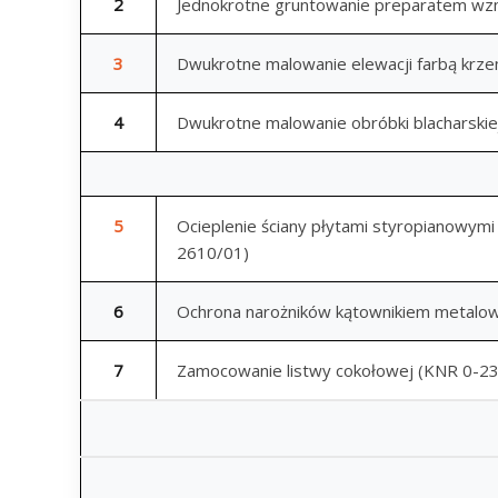
2
Jednokrotne gruntowanie preparatem wz
3
Dwukrotne malowanie elewacji farbą krz
4
Dwukrotne malowanie obróbki blacharskie
5
Ocieplenie ściany płytami styropianowym
2610/01)
6
Ochrona narożników kątownikiem metalo
7
Zamocowanie listwy cokołowej (KNR 0-2