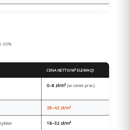
 o 30%
CENA NETTO/M² ELEWACJI
0–8 zł/m²
(w cenie prac)
28–42 zł/m²
zybkie
18–32 zł/m²