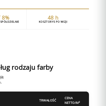
 8%
48 h
SPÓŁDZIELNIE
KOSZTORYS PO WIZJI
ług rodzaju farby
ją
h.
CENA
TRWAŁOŚĆ
NETTO/M²