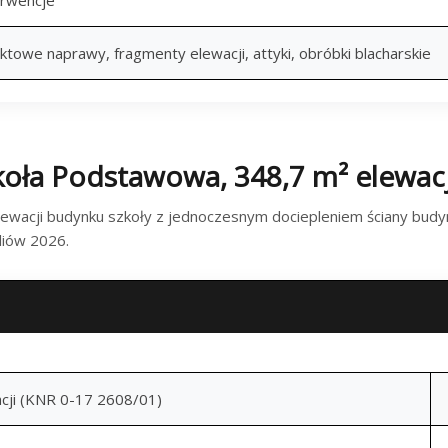
ktowe naprawy, fragmenty elewacji, attyki, obróbki blacharskie
koła Podstawowa, 348,7 m² elewacj
ewacji budynku szkoły z jednoczesnym dociepleniem ściany budy
liów 2026.
1. MALOWANIE ELEWACJI BUDYNKU SZKOŁY
cji (KNR 0-17 2608/01)