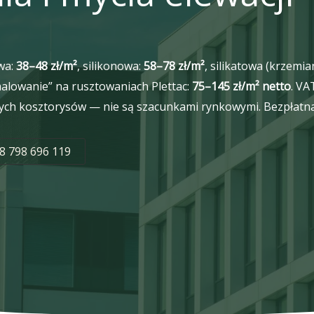
wa:
38–48 zł/m²
, silikonowa:
58–78 zł/m²
, silikatowa (krzemi
alowanie” na rusztowaniach Plettac:
75–145 zł/m² netto
. VA
ych kosztorysów — nie są szacunkami rynkowymi. Bezpłatna w
8 798 696 119