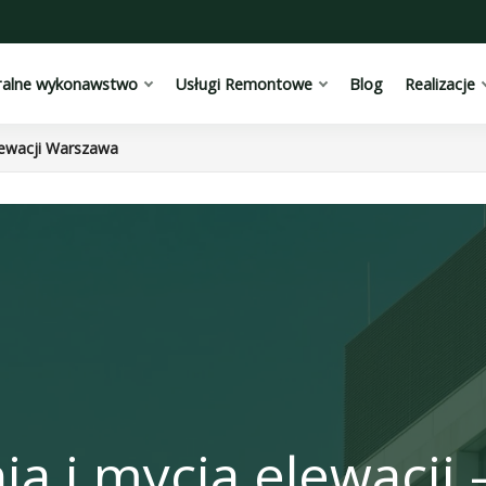
ralne wykonawstwo
Usługi Remontowe
Blog
Realizacje
lewacji Warszawa
ia i mycia elewacj