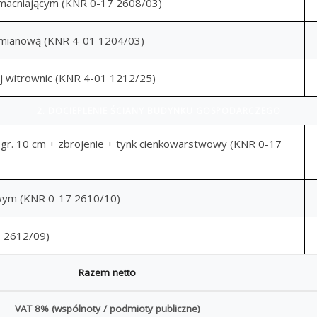
macniającym (KNR 0-17 2608/03)
emianową (KNR 4-01 1204/03)
j witrownic (KNR 4-01 1212/25)
2. DOCIEPLENIE ŚCIANY BUDYNKU GOSPODARCZEGO
i gr. 10 cm + zbrojenie + tynk cienkowarstwowy (KNR 0-17
wym (KNR 0-17 2610/10)
3 2612/09)
Razem netto
VAT 8% (wspólnoty / podmioty publiczne)