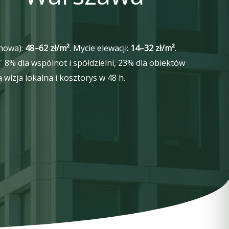
anowa):
48–62 zł/m²
. Mycie elewacji:
14–32 zł/m²
.
T 8% dla wspólnot i spółdzielni, 23% dla obiektów
izja lokalna i kosztorys w 48 h.