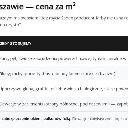
szawie — cena za m²
ażdym malowaniem. Bez mycia żaden producent farby nie uzna r
da czysto”.
KIEDY STOSUJEMY
Kurz, pył, świeże zabrudzenia powierzchniowe, tynki mineralne w
Glony, mchy, porosty, tłuste osady komunikacyjne (tranzyt)
Uporczywe glony, graffiti, przebarwienia biologiczne, stare powło
Elewacje w zacienieniu (strony północne, pod drzewami) — zap
zabezpieczenie okien i balkonów folią
. Elewacje alpinistyczne: dopła