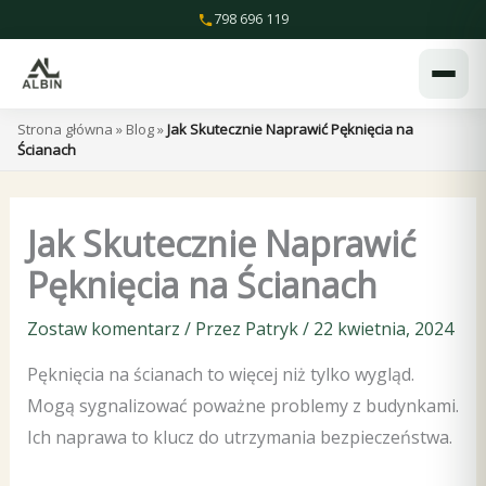
Przejdź
798 696 119
do
treści
Strona główna
»
Blog
»
Jak Skutecznie Naprawić Pęknięcia na
Ścianach
Jak Skutecznie Naprawić
Pęknięcia na Ścianach
Zostaw komentarz
/ Przez
Patryk
/
22 kwietnia, 2024
Pęknięcia na ścianach to więcej niż tylko wygląd.
Mogą sygnalizować poważne problemy z budynkami.
Ich naprawa to klucz do utrzymania bezpieczeństwa.