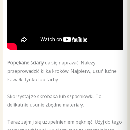
Popękane ściany
da się naprawić. Należy
przeprowadzić kilka kroków. Najpierw, usuń luźne
kawałki tynku lub farby.
Skorzystaj ze skrobaka lub szpachlówki. To
delikatnie usunie zbędne materiały.
Teraz zajmij się uzupełnieniem pęknięć. Użyj do tego