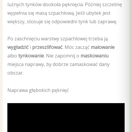
luźnych tynków dookoła pęknięcia. Później szczelinę
wypełnia się masą szpachlową. Jeśli ubytek jest
większy, stosuje się odpowiedni tynk lub zaprawę.
Po zaschnięciu warstwy szpachlowej trzeba ją
wygładzić
i
przeszlifować
. Móc zacząć
malowanie
albo
tynkowanie
. Nie zapomnij o
maskowaniu
miejsca naprawy, by dobrze zamaskować dany
obszar.
Naprawa głębokich pęknięć