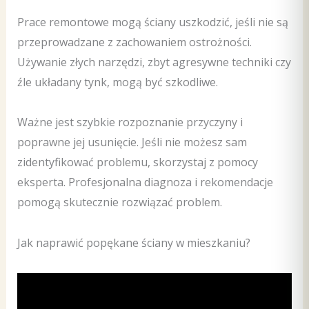
Prace remontowe mogą ściany uszkodzić, jeśli nie są
przeprowadzane z zachowaniem ostrożności.
Używanie złych narzędzi, zbyt agresywne techniki czy
źle układany tynk, mogą być szkodliwe.
Ważne jest szybkie rozpoznanie przyczyny i
poprawne jej usunięcie. Jeśli nie możesz sam
zidentyfikować problemu, skorzystaj z pomocy
eksperta. Profesjonalna diagnoza i rekomendacje
pomogą skutecznie rozwiązać problem.
Jak naprawić popękane ściany w mieszkaniu?