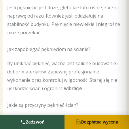
Jeśli pęknięcie jest duże, głębokie lub rośnie, zacznij
naprawę od razu. Również jeśli oddziałuje na
stabilność budynku. Pęknięcie niewielkie i niegroźne
może poczekać.
Jak zapobiegać pęknięciom na ścianie?
By uniknąć pęknięć, ważne jest solidne budowanie i
dobór materiałów. Zapewnij profesjonalne
wykonanie oraz kontroluj wilgotność. Staraj się nie
uszkodzić ścian i ogranicz
wibracje
.
Jakie są przyczyny pęknięć ścian?
Eksperci wskazują na różne powody pęknięć. Są to
Zadzwoń
Bezpłatna wycena
m.in.
osadzanie gruntu
, niewłaściwe fundamenty i