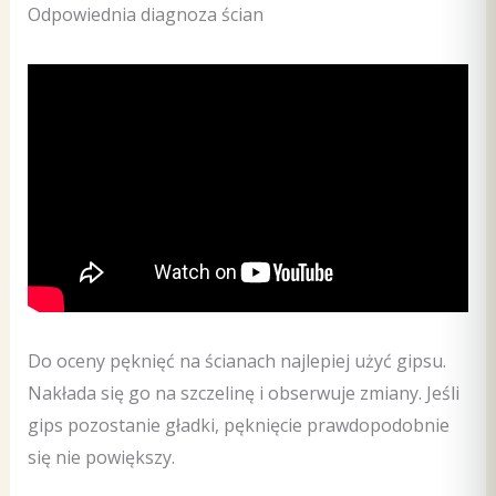
Odpowiednia diagnoza ścian
Do oceny pęknięć na ścianach najlepiej użyć gipsu.
Nakłada się go na szczelinę i obserwuje zmiany. Jeśli
gips pozostanie gładki, pęknięcie prawdopodobnie
się nie powiększy.