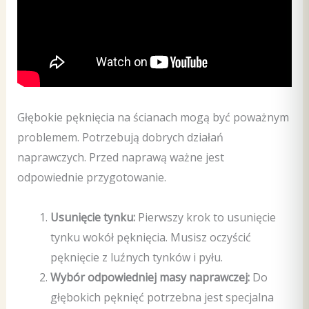
Głębokie pęknięcia na ścianach mogą być poważnym
problemem. Potrzebują dobrych działań
naprawczych. Przed naprawą ważne jest
odpowiednie przygotowanie.
Usunięcie tynku:
Pierwszy krok to usunięcie
tynku wokół pęknięcia. Musisz oczyścić
pęknięcie z luźnych tynków i pyłu.
Wybór odpowiedniej masy naprawczej:
Do
głębokich pęknięć potrzebna jest specjalna