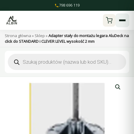
Przejdź
798 696 119
do
treści
Strona główna
»
Sklep
»
Adapter stały do montażu legara AluDeck na
click do STANDARD i CLEVER LEVEL wysokość 2 mm
Wyszukiwarka
produktów