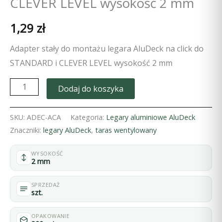
CLEVER LEVEL wysokość 2 mm
1,29
zł
Adapter stały do montażu legara AluDeck na click do
STANDARD i CLEVER LEVEL wysokość 2 mm
ilość
Dodaj do koszyka
Adapter
stały
SKU:
ADEC-ACA
Kategoria:
Legary aluminiowe AluDeck
do
Znaczniki:
legary AluDeck
,
taras wentylowany
montażu
WYSOKOŚĆ
legara
2 mm
AluDeck
na
SPRZEDAŻ
szt.
click
do
OPAKOWANIE