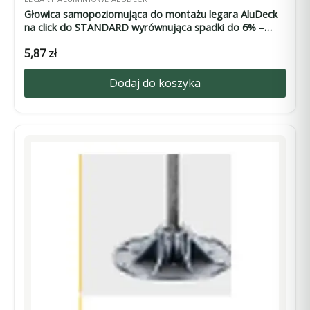
Głowica samopoziomująca do montażu legara AluDeck
na click do STANDARD wyrównująca spadki do 6% –
średnica 32,5 mm, wysokość 16 mm
5,87
zł
Dodaj do koszyka