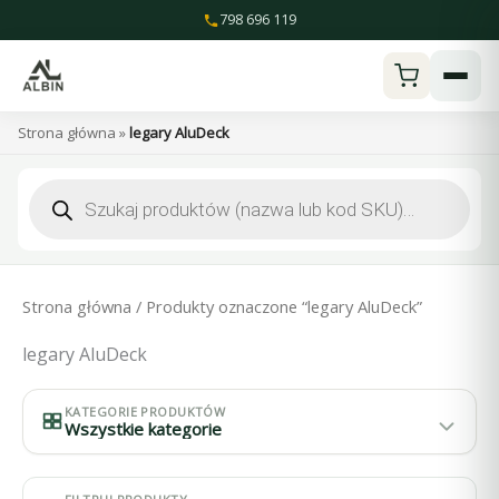
Przejdź
798 696 119
do
treści
Strona główna
»
legary AluDeck
Wyszukiwarka
produktów
Strona główna
/ Produkty oznaczone “legary AluDeck”
legary AluDeck
KATEGORIE PRODUKTÓW
Wszystkie kategorie