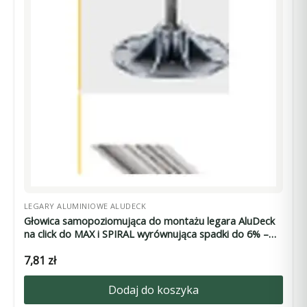
LEGARY ALUMINIOWE ALUDECK
Głowica samopoziomująca do montażu legara AluDeck
na click do MAX i SPIRAL wyrównująca spadki do 6% –
średnica 32,5 mm, wysokość 19 mm
7,81
zł
Dodaj do koszyka