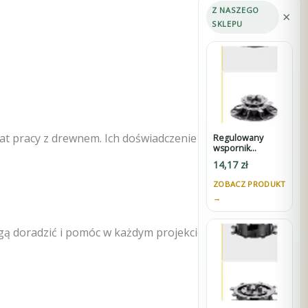
Z NASZEGO
×
SKLEPU
lat pracy z drewnem. Ich doświadczenie i
Regulowany
wspornik
STANDARD 30-45
14,17
zł
mm do tarasów
wentylowanych
ZOBACZ PRODUKT
pod płyty z K3
→
gą doradzić i pomóc w każdym projekcie.