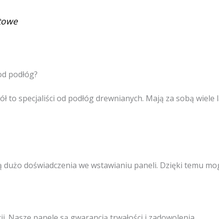
ntowe
od podłóg?
ół to specjaliści od podłóg drewnianych. Mają za sobą wiele 
ą dużo doświadczenia we wstawianiu paneli. Dzięki temu mo
i. Nasze panele są gwarancją trwałości i zadowolenia.