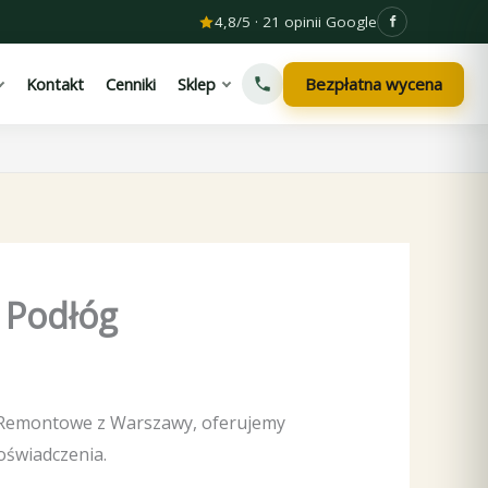
4,8/5 · 21 opinii Google
Bezpłatna wycena
Kontakt
Cenniki
Sklep
 Podłóg
gi Remontowe z Warszawy, oferujemy
oświadczenia.