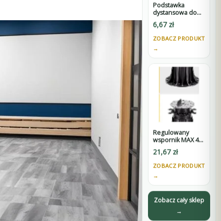
Podstawka
dystansowa do
wsporników
6,67
zł
SPIRAL -
wysokość 60 mm
ZOBACZ PRODUKT
→
Regulowany
wspornik MAX 45-
75 mm do
21,67
zł
tarasów
wentylowanych
ZOBACZ PRODUKT
pod płyty z D3
→
Zobacz cały sklep
→