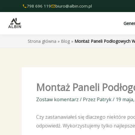
Przejdź
798 696 119
biuro@albin.com.pl
do
treści
Gene
Strona główna
»
Blog
»
Montaż Paneli Podłogowych W
Montaż Paneli Podłog
Zostaw komentarz
/ Przez
Patryk
/
19 maja,
Czy zastanawiałeś się dlaczego niektóre po
odpowiedź. Wykorzystujemy tylko najlepsze 