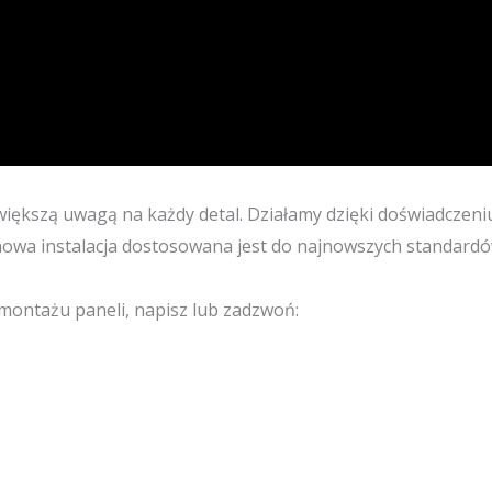
ększą uwagą na każdy detal. Działamy dzięki doświadczeniu
owa instalacja dostosowana jest do najnowszych standardó
 montażu paneli, napisz lub zadzwoń: