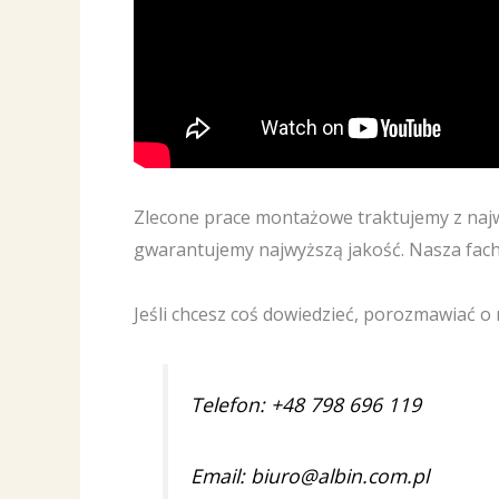
Zlecone prace montażowe traktujemy z najwi
gwarantujemy najwyższą jakość. Nasza fach
Jeśli chcesz coś dowiedzieć, porozmawiać o
Telefon: +48 798 696 119
Email: biuro@albin.com.pl