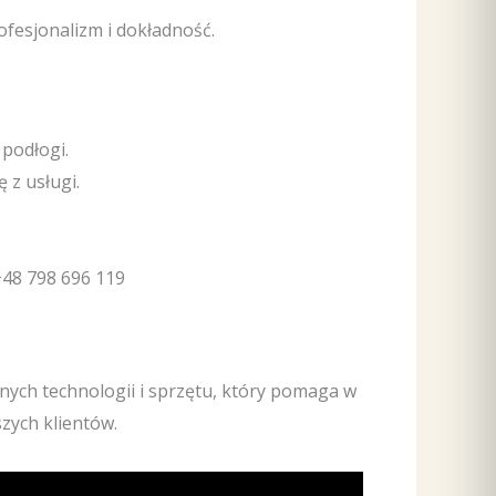
fesjonalizm i dokładność.
podłogi.
 z usługi.
+48 798 696 119
ych technologii i sprzętu, który pomaga w
zych klientów.