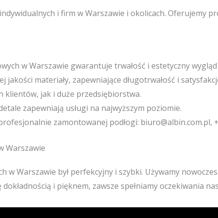
dywidualnych i firm w Warszawie i okolicach. Oferujemy pro
wych w Warszawie gwarantuje trwałość i estetyczny wygląd 
j jakości materiały, zapewniające długotrwałość i satysfakcję
klientów, jak i duże przedsiębiorstwa.
detale zapewniają usługi na najwyższym poziomie.
 profesjonalnie zamontowanej podłogi: biuro@albin.com.pl, 
 w Warszawie
h w Warszawie był perfekcyjny i szybki. Używamy nowoczesn
ę dokładnością i pięknem, zawsze spełniamy oczekiwania nas