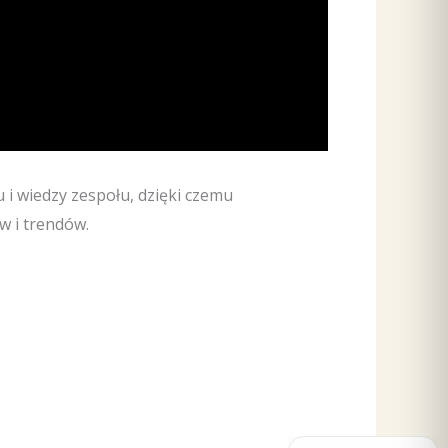
 i wiedzy zespołu, dzięki czemu
w i trendów.