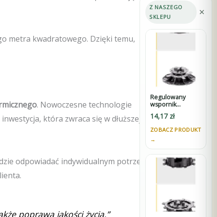
Z NASZEGO
×
SKLEPU
go metra kwadratowego. Dzięki temu,
Regulowany
rmicznego
. Nowoczesne technologie
wspornik
STANDARD 30-45
14,17
zł
 inwestycja, która zwraca się w dłuższej
mm do tarasów
wentylowanych
ZOBACZ PRODUKT
pod płyty z K3
→
ędzie odpowiadać indywidualnym potrzebom
ienta.
akże poprawa jakości życia.”