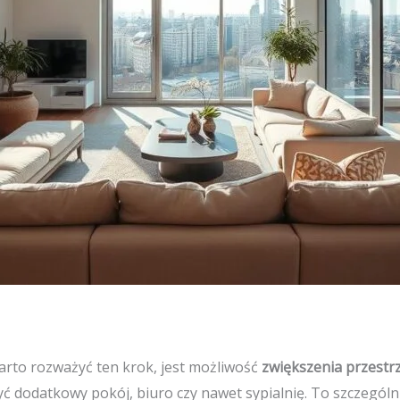
rto rozważyć ten krok, jest możliwość
zwiększenia przestrz
odatkowy pokój, biuro czy nawet sypialnię. To szczególnie