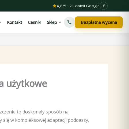
4,8/5 · 21 opinii Google
Bezpłatna wycena
Kontakt
Cenniki
Sklep
a użytkowe
szczenie to doskonały sposób na
y się w kompleksowej adaptacji poddaszy,