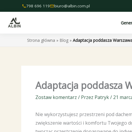
Przejdź
798 696 119
biuro@albin.com.pl
do
treści
Gene
Strona główna
»
Blog
»
Adaptacja poddasza Warszawa
Adaptacja poddasza 
Zostaw komentarz
/ Przez
Patryk
/
21 marca
Nie wykorzystujesz przestrzeni pod dachem
zwiększenie wartości i komfortu Twojego d
tworząc przestrzenie dopasowane do indywi