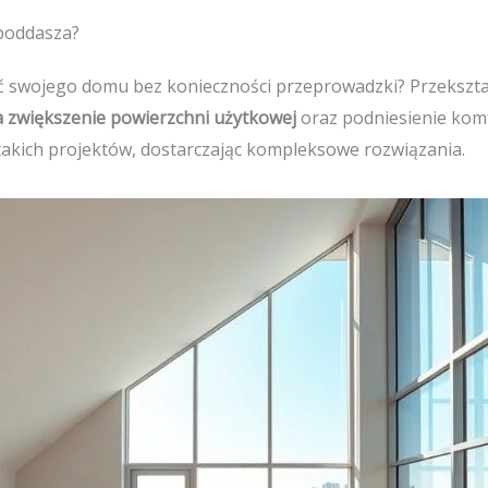
poddasza?
ość swojego domu bez konieczności przeprowadzki? Przekszt
 zwiększenie powierzchni użytkowej
oraz podniesienie komf
takich projektów, dostarczając kompleksowe rozwiązania.