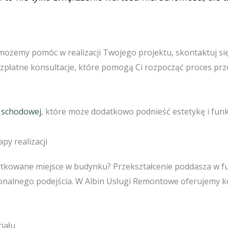
jak możemy pomóc w realizacji Twojego projektu, skontaktuj 
ezpłatne konsultacje, które pomogą Ci rozpocząć proces p
i schodowej
, które może dodatkowo podnieść estetykę i fu
py realizacji
żytkowane miejsce w budynku? Przekształcenie poddasza w fu
nalnego podejścia. W Albin Usługi Remontowe oferujemy ko
jału