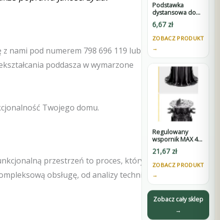
Podstawka
dystansowa do
wsporników
6,67
zł
SPIRAL -
wysokość 60 mm
ZOBACZ PRODUKT
→
się z nami pod numerem 798 696 119 lub
rzekształcania poddasza w wymarzone
nkcjonalność Twojego domu.
Regulowany
wspornik MAX 45-
75 mm do
21,67
zł
tarasów
nkcjonalną przestrzeń to proces, który
wentylowanych
ZOBACZ PRODUKT
pod płyty z D3
mpleksową obsługę, od analizy technicznej
→
Zobacz cały sklep
→