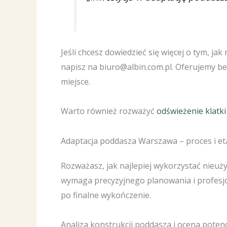
Jeśli chcesz dowiedzieć się więcej o tym, 
napisz na biuro@albin.com.pl. Oferujemy b
miejsce.
Warto również rozważyć
odświeżenie klatk
Adaptacja poddasza Warszawa – proces i eta
Rozważasz, jak najlepiej wykorzystać nieu
wymaga precyzyjnego planowania i profesjo
po finalne wykończenie.
Analiza konstrukcji poddasza i ocena potenc