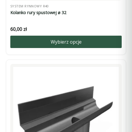
SYSTEM RYNNOWY R40
Kolanko rury spustowej ø 32
60,00
zł
Wybierz opcje
Ten
produkt
ma
wiele
wariantów.
Opcje
można
wybrać
na
stronie