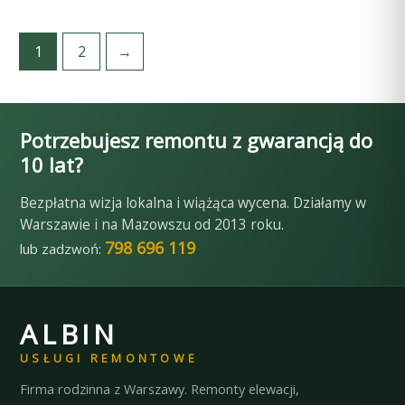
produkt
ma
1
2
→
wiele
wariantów.
Opcje
Potrzebujesz remontu z gwarancją do
można
10 lat?
wybrać
Bezpłatna wizja lokalna i wiążąca wycena. Działamy w
na
Warszawie i na Mazowszu od 2013 roku.
stronie
798 696 119
lub zadzwoń:
produktu
ALBIN
USŁUGI REMONTOWE
Firma rodzinna z Warszawy. Remonty elewacji,