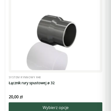
Opcje
można
wybrać
na
stronie
produktu
SYSTEM RYNNOWY R40
Łącznik rury spustowej ø 32
20,00
zł
Wybierz opcje