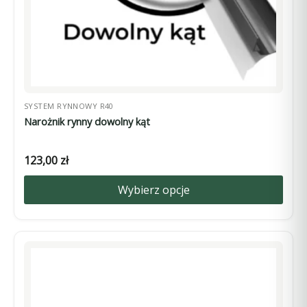
produktu
SYSTEM RYNNOWY R40
Narożnik rynny dowolny kąt
123,00
zł
Wybierz opcje
Ten
produkt
ma
wiele
wariantów.