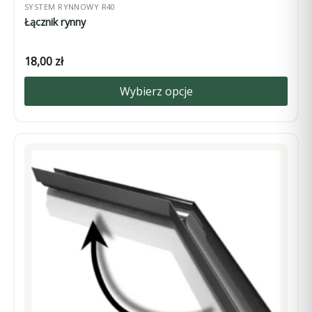
SYSTEM RYNNOWY R40
Łącznik rynny
18,00
zł
Wybierz opcje
Ten
produkt
ma
wiele
wariantów.
Opcje
można
wybrać
na
stronie