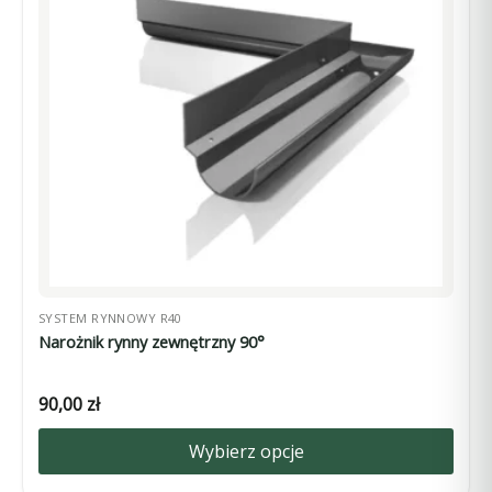
Opcje
można
wybrać
na
stronie
produktu
SYSTEM RYNNOWY R40
Narożnik rynny zewnętrzny 90°
90,00
zł
Wybierz opcje