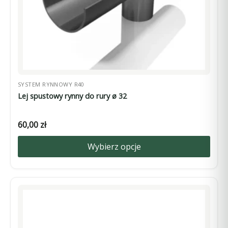
produktu
SYSTEM RYNNOWY R40
Lej spustowy rynny do rury ø 32
60,00
zł
Wybierz opcje
Ten
produkt
ma
wiele
wariantów.