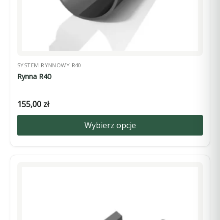
SYSTEM RYNNOWY R40
Rynna R40
155,00
zł
Wybierz opcje
Ten
produkt
ma
wiele
wariantów.
Opcje