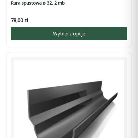
Rura spustowa ø 32, 2 mb
78,00
zł
Wybierz opcje
Ten
produkt
ma
wiele
wariantów.
Opcje
można
wybrać
na
stronie
produktu