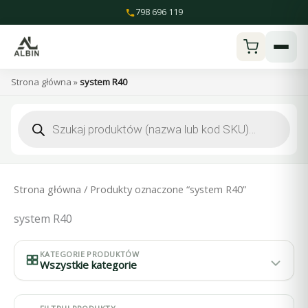
Przejdź
798 696 119
do
treści
Strona główna
»
system R40
Wyszukiwarka
produktów
Strona główna
/ Produkty oznaczone “system R40”
system R40
KATEGORIE PRODUKTÓW
Wszystkie kategorie