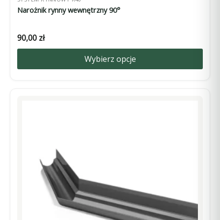
Narożnik rynny wewnętrzny 90°
90,00
zł
Wybierz opcje
Ten
produkt
ma
wiele
wariantów.
Opcje
można
wybrać
na
stronie