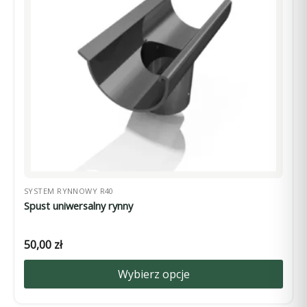
można
wybrać
na
stronie
produktu
SYSTEM RYNNOWY R40
Spust uniwersalny rynny
50,00
zł
Wybierz opcje
Ten