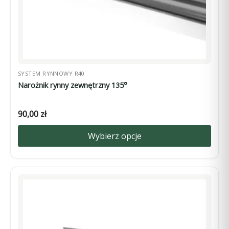
produktu
SYSTEM RYNNOWY R40
Narożnik rynny zewnętrzny 135°
90,00
zł
Wybierz opcje
Ten
produkt
ma
wiele
wariantów.