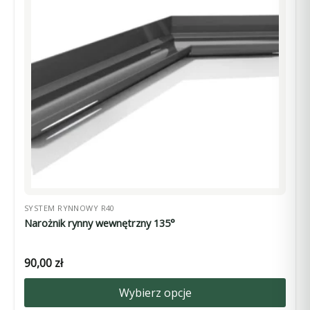
Opcje
można
wybrać
na
stronie
produktu
SYSTEM RYNNOWY R40
Narożnik rynny wewnętrzny 135°
90,00
zł
Wybierz opcje