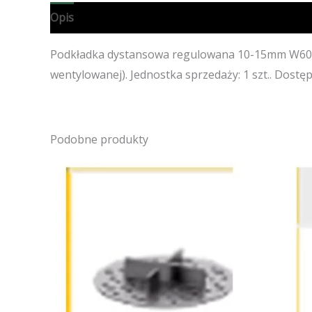
Opis
Specyfikacja techniczna
Opinie (0)
Podkładka dystansowa regulowana 10-15mm W60+
wentylowanej). Jednostka sprzedaży: 1 szt.. Dostęp
Podobne produkty