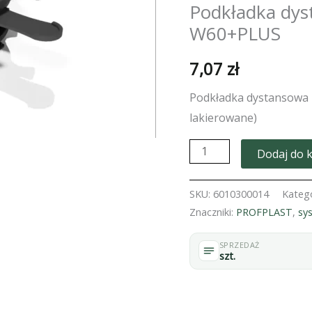
Podkładka dy
W60+PLUS
7,07
zł
Podkładka dystansowa
lakierowane)
ilość
Dodaj do 
Podkładka
dystansowa
SKU:
6010300014
Kateg
regulowana
Znaczniki:
PROFPLAST
,
sy
10-
SPRZEDAŻ
15mm
szt.
W60+PLUS