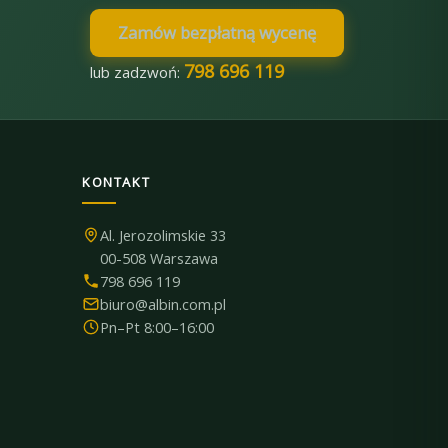
Zamów bezpłatną wycenę
798 696 119
lub zadzwoń:
KONTAKT
Al. Jerozolimskie 33
00-508 Warszawa
798 696 119
biuro@albin.com.pl
Pn–Pt 8:00–16:00