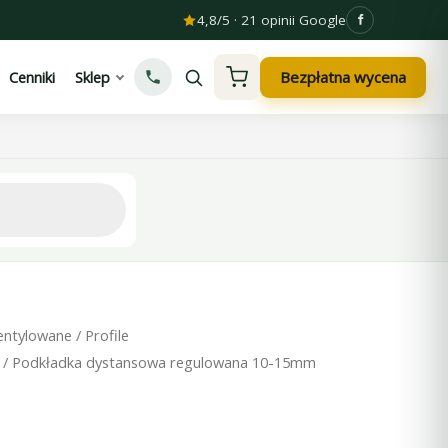
4,8/5 · 21 opinii Google
Bezpłatna wycena
Cenniki
Sklep
entylowane
/
Profile
/ Podkładka dystansowa regulowana 10-15mm