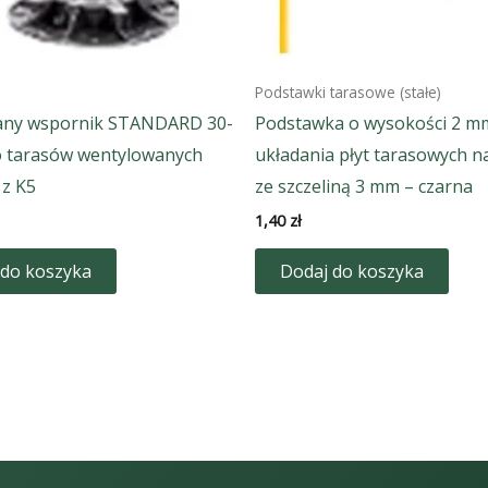
Podstawki tarasowe (stałe)
any wspornik STANDARD 30-
Podstawka o wysokości 2 m
 tarasów wentylowanych
układania płyt tarasowych n
 z K5
ze szczeliną 3 mm – czarna
1,40
zł
 do koszyka
Dodaj do koszyka