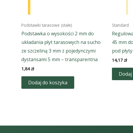
Podstawki tarasowe (stałe)
Standard
Podstawka o wysokości 2 mm do
Regulow
układania płyt tarasowych na sucho
45 mm do
ze szczeliną 3 mm z pojedynczymi
pod płyty
dystansami 5 mm – transparentna
14,17
zł
1,84
zł
Dodaj
Dodaj do koszyka