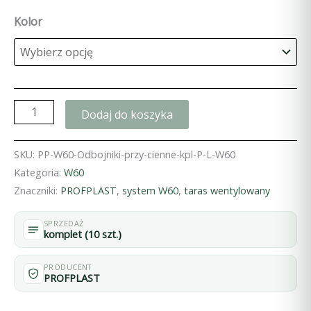
Kolor
ilość
Dodaj do koszyka
Odbojniki
przyścienne
SKU:
PP-W60-Odbojniki-przy-cienne-kpl-P-L-W60
kpl
Kategoria:
W60
(P+L)
Znaczniki:
PROFPLAST
,
system W60
,
taras wentylowany
W60
SPRZEDAŻ
komplet (10 szt.)
PRODUCENT
PROFPLAST