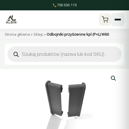
Przejdź
798 696 119
do
treści
Strona główna
»
Sklep
»
Odbojniki przyścienne kpl (P+L) W60
Wyszukiwarka
produktów