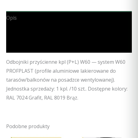
Opis
Specyfikacja techniczna
Opinie (0)
Odbojniki przyścienne kpl (P+L) W60 — system W60
PROFPLAST (profile aluminiowe lakierowane do
tarasów/balkonów na posadzce wentylowanej).
Jednostka sprzedaży: 1 kpl. /10 szt.. Dostępne kolory:
RAL 7024 Grafit, RAL 8019 Brąz.
Podobne produkty