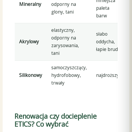
mniejsza
p
Mineralny
odporny na
paleta
b
glony, tani
barw
t
elastyczny,
słabo
b
odporny na
Akrylowy
oddycha,
r
zarysowania,
łapie brud
m
tani
samoczyszczący,
e
Silikonowy
hydrofobowy,
najdroższy
n
trwały
Renowacja czy docieplenie
ETICS? Co wybrać