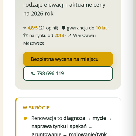
rodzaje elewacji i aktualne ceny
na 2026 rok.
⭐
4,8/5
(21 opinii) · 🛡️ gwarancja do
10 lat
·
🏗️ na rynku od
2013
· 📍 Warszawa i
Mazowsze
Bezpłatna wycena na miejscu
📞 798 696 119
W SKRÓCIE
Renowacja to
diagnoza → mycie →
naprawa tynku i spękań →
gruntowanie → malowanie/tynk
—