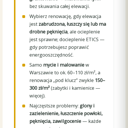
bez skuwania całej elewacji.
Wybierz renowację, gdy elewacja
jest
zabrudzona, łuszczy się lub ma
drobne pęknięcia
, ale ocieplenie
jest sprawne; docieplenie ETICS —
gdy potrzebujesz poprawić
energooszczędność.
Samo
mycie i malowanie
w
Warszawie to ok. 60–110 zł/m², a
renowacja „pod klucz” zwykle
150–
300 zł/m²
(zabytki i kamienice —
więcej).
Najczęstsze problemy:
glony i
zazielenienie, łuszczenie powłoki,
pęknięcia, zawilgocenie
— każde