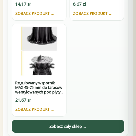
pod płyty z K3
14,17
zł
6,67
zł
ZOBACZ PRODUKT →
ZOBACZ PRODUKT →
Regulowany wspornik
MAX 45-75 mm do tarasów
wentylowanych pod płyty
z D3
21,67
zł
ZOBACZ PRODUKT →
Zobacz cały sklep →