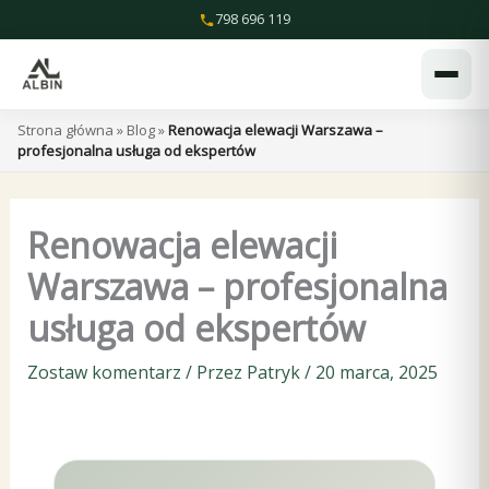
Przejdź
798 696 119
do
treści
Strona główna
»
Blog
»
Renowacja elewacji Warszawa –
profesjonalna usługa od ekspertów
Renowacja elewacji
Warszawa – profesjonalna
usługa od ekspertów
Zostaw komentarz
/ Przez
Patryk
/
20 marca, 2025