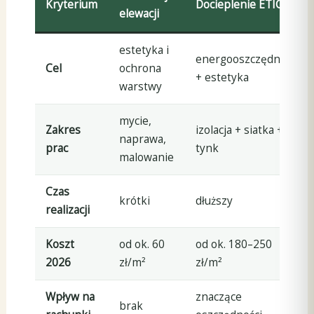
Kryterium
Docieplenie ETICS
elewacji
estetyka i
energooszczędność
Cel
ochrona
+ estetyka
warstwy
mycie,
Zakres
izolacja + siatka +
naprawa,
prac
tynk
malowanie
Czas
krótki
dłuższy
realizacji
Koszt
od ok. 60
od ok. 180–250
2026
zł/m²
zł/m²
Wpływ na
znaczące
brak