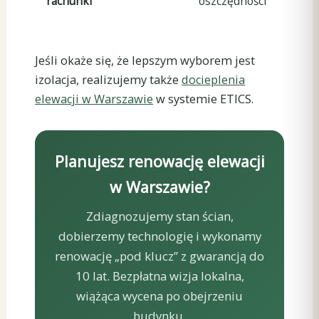
rachunki
oszczędności
Jeśli okaże się, że lepszym wyborem jest
izolacja, realizujemy także
docieplenia
elewacji w Warszawie
w systemie ETICS.
Planujesz renowację elewacji
w Warszawie?
Zdiagnozujemy stan ścian,
dobierzemy technologię i wykonamy
renowację „pod klucz” z gwarancją do
10 lat. Bezpłatna wizja lokalna,
wiążąca wycena po obejrzeniu
budynku.