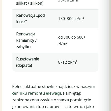
38–78 zł/m²
silikat / silikon)
Renowacja „pod
150–300 zł/m²
klucz”
Renowacja
od 300 do 600+
kamienicy /
zł/m²
zabytku
Rusztowanie
8–12 zł/m²
(dopłata)
Pełne, aktualne stawki znajdziesz w naszym
cenniku remontu elewacji
. Pamiętaj:
zaniżona cena zwykle oznacza pominięcie
gruntowania lub napraw — a to wraca jako