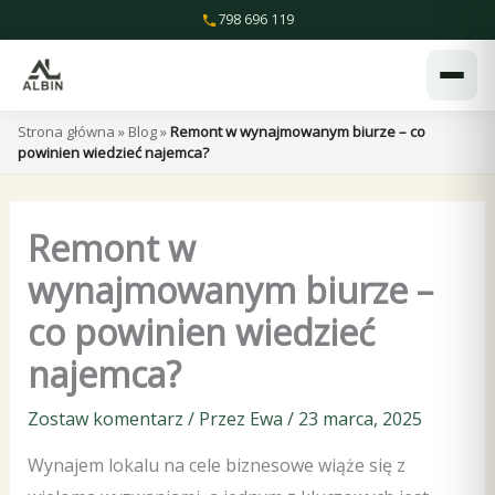
Przejdź
798 696 119
do
treści
Strona główna
»
Blog
»
Remont w wynajmowanym biurze – co
powinien wiedzieć najemca?
Remont w
wynajmowanym biurze –
co powinien wiedzieć
najemca?
Zostaw komentarz
/ Przez
Ewa
/
23 marca, 2025
Wynajem lokalu na cele biznesowe wiąże się z