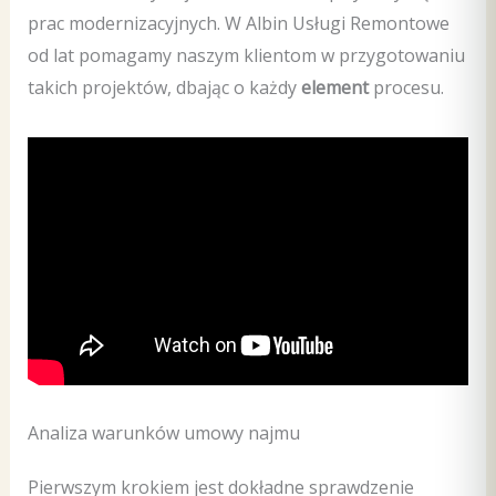
prac modernizacyjnych. W Albin Usługi Remontowe
od lat pomagamy naszym klientom w przygotowaniu
takich projektów, dbając o każdy
element
procesu.
Analiza warunków umowy najmu
Pierwszym krokiem jest dokładne sprawdzenie