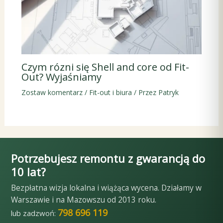
Czym rózni się Shell and core od Fit-
Out? Wyjaśniamy
Zostaw komentarz
/
Fit-out i biura
/ Przez
Patryk
Potrzebujesz remontu z gwarancją do
10 lat?
Bezpłatna wizja lokalna i wiążąca wycena. Działamy w
Warszawie i na Mazowszu od 2013 roku.
798 696 119
lub zadzwoń: