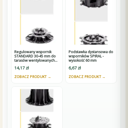
Regulowany wspornik
Podstawka dystansowa do
STANDARD 30-45 mm do
wsporników SPIRAL -
tarasów wentylowanych
wysokość 60 mm
pod płyty z K3
14,17
zł
6,67
zł
ZOBACZ PRODUKT →
ZOBACZ PRODUKT →