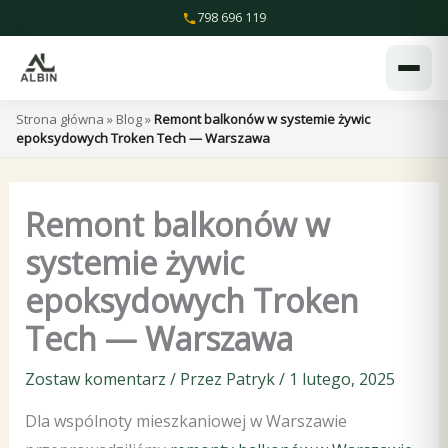
Przejdź
798 696 119
do
treści
Strona główna
»
Blog
»
Remont balkonów w systemie żywic
epoksydowych Troken Tech — Warszawa
Remont balkonów w
systemie żywic
epoksydowych Troken
Tech — Warszawa
Zostaw komentarz
/ Przez
Patryk
/
1 lutego, 2025
Dla wspólnoty mieszkaniowej w Warszawie