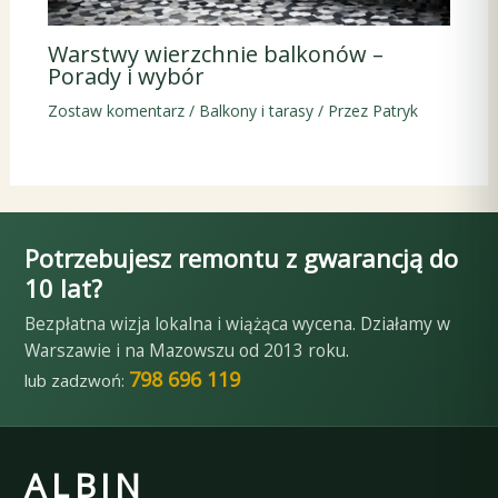
Warstwy wierzchnie balkonów –
Porady i wybór
Zostaw komentarz
/
Balkony i tarasy
/ Przez
Patryk
Potrzebujesz remontu z gwarancją do
10 lat?
Bezpłatna wizja lokalna i wiążąca wycena. Działamy w
Warszawie i na Mazowszu od 2013 roku.
798 696 119
lub zadzwoń:
ALBIN