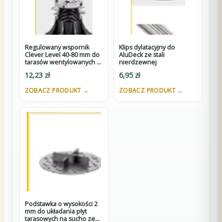
Regulowany wspornik
Klips dylatacyjny do
Clever Level 40-80 mm do
AluDeck ze stali
tarasów wentylowanych z
nierdzewnej
dystansem 3 mm pod płyty
12,23
zł
6,95
zł
i adapterem pod legary
ZOBACZ PRODUKT →
ZOBACZ PRODUKT →
Podstawka o wysokości 2
mm do układania płyt
tarasowych na sucho ze