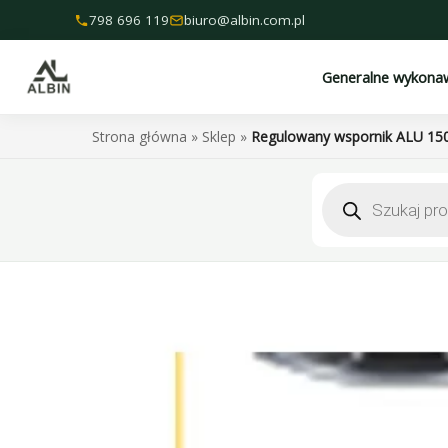
Przejdź
798 696 119
biuro@albin.com.pl
do
treści
Generalne wykona
Strona główna
»
Sklep
»
Regulowany wspornik ALU 15
Wyszukiwarka
produktów