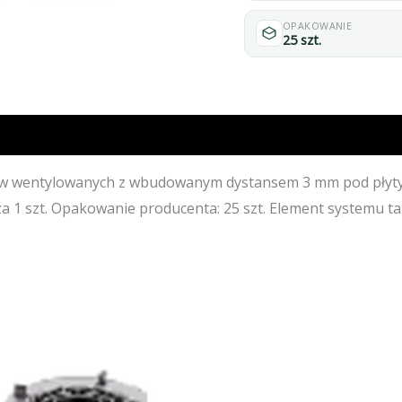
mm
do
OPAKOWANIE
25 szt.
tarasów
wentylowanych
z
wbudowanym
dystansem
 wentylowanych z wbudowanym dystansem 3 mm pod płyty 
3
 za 1 szt. Opakowanie producenta: 25 szt. Element system
mm
pod
płyty
-
ognioodporność
klasy
A1