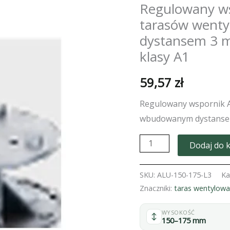
Regulowany w
tarasów went
dystansem 3 m
klasy A1
59,57
zł
Regulowany wspornik 
wbudowanym dystans
ilość
Dodaj do 
Regulowany
wspornik
SKU:
ALU-150-175-L3
Ka
ALU
Znaczniki:
taras wentylow
150-
WYSOKOŚĆ
175
150–175 mm