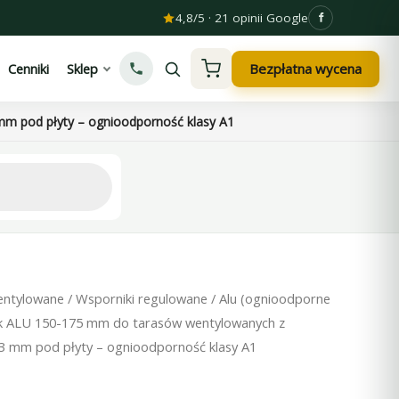
4,8/5 · 21 opinii Google
Bezpłatna wycena
Cenniki
Sklep
 pod płyty – ognioodporność klasy A1
entylowane
/
Wsporniki regulowane
/
Alu (ognioodporne
k ALU 150-175 mm do tarasów wentylowanych z
mm pod płyty – ognioodporność klasy A1