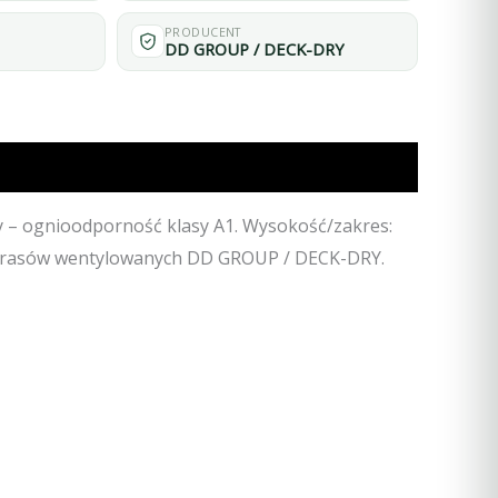
PRODUCENT
DD GROUP / DECK-DRY
– ognioodporność klasy A1. Wysokość/zakres:
u tarasów wentylowanych DD GROUP / DECK-DRY.