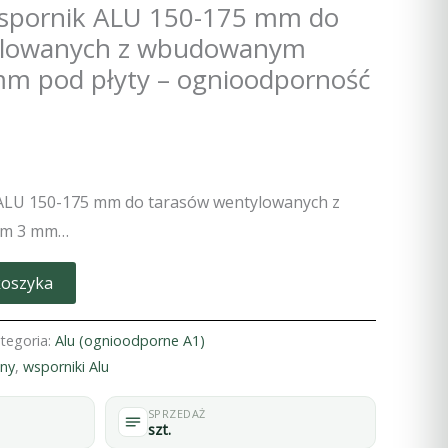
spornik ALU 150-175 mm do
ylowanych z wbudowanym
m pod płyty – ognioodporność
ALU 150-175 mm do tarasów wentylowanych z
em 3 mm…
koszyka
tegoria:
Alu (ognioodporne A1)
any
,
wsporniki Alu
SPRZEDAŻ
szt.