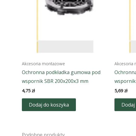
Akcesoria montażowe
Akcesoria
Ochronna podkładka gumowa pod
Ochronn
wspornik SBR 200x200x3 mm
wspornik
4,75
zł
5,69
zł
Dodaj do koszyka
Dodaj
Podobne produkty