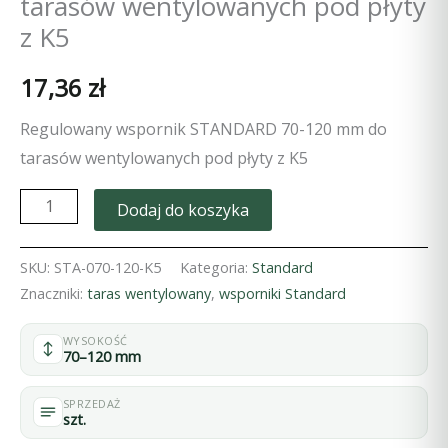
tarasów wentylowanych pod płyty
z K5
17,36
zł
Regulowany wspornik STANDARD 70-120 mm do
tarasów wentylowanych pod płyty z K5
ilość
Dodaj do koszyka
Regulowany
wspornik
SKU:
STA-070-120-K5
Kategoria:
Standard
STANDARD
Znaczniki:
taras wentylowany
,
wsporniki Standard
70-
WYSOKOŚĆ
120
70–120 mm
mm
do
SPRZEDAŻ
szt.
tarasów