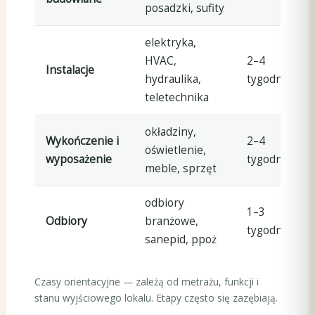
posadzki, sufity
elektryka,
HVAC,
2–4
Instalacje
hydraulika,
tygodnie
teletechnika
okładziny,
Wykończenie i
2–4
oświetlenie,
wyposażenie
tygodnie
meble, sprzęt
odbiory
1–3
Odbiory
branżowe,
tygodnie
sanepid, ppoż
Czasy orientacyjne — zależą od metrażu, funkcji i
stanu wyjściowego lokalu. Etapy często się zazębiają.