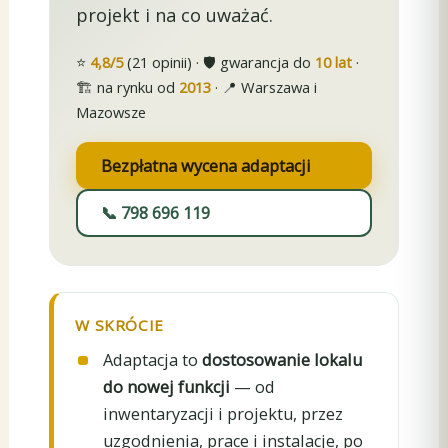
projekt i na co uważać.
⭐
4,8/5
(21 opinii) · 🛡️ gwarancja do
10 lat
·
🏗️ na rynku od
2013
· 📍 Warszawa i
Mazowsze
Bezpłatna wycena adaptacji
📞 798 696 119
W SKRÓCIE
Adaptacja to
dostosowanie lokalu
do nowej funkcji
— od
inwentaryzacji i projektu, przez
uzgodnienia, prace i instalacje, po