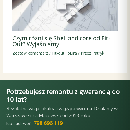
Czym rózni się Shell and core od Fit-
Out? Wyjaśniamy
Zostaw komentarz
/
Fit-out i biura
/ Przez
Patryk
Potrzebujesz remontu z gwarancją do
10 lat?
Bezpłatna wizja lokalna i wiążąca wycena. Działamy w
Warszawie i na Mazowszu od 2013 roku.
798 696 119
lub zadzwoń: