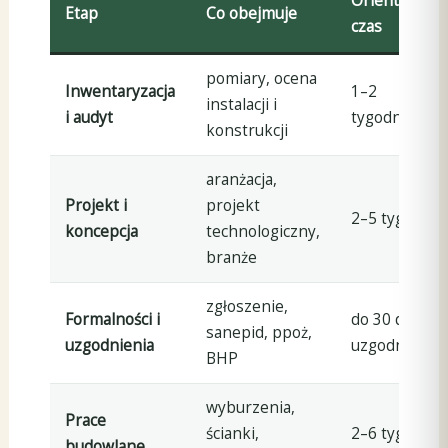
Orientacyjny
Etap
Co obejmuje
czas
pomiary, ocena
Inwentaryzacja
1–2
instalacji i
i audyt
tygodnie
konstrukcji
aranżacja,
Projekt i
projekt
2–5 tygodni
koncepcja
technologiczny,
branże
zgłoszenie,
Formalności i
do 30 dni +
sanepid, ppoż,
uzgodnienia
uzgodnienia
BHP
wyburzenia,
Prace
ścianki,
2–6 tygodni
budowlane