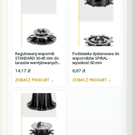
Regulowany wspornik
Podstawka dystansowa do
STANDARD 30-45 mm do
wsporników SPIRAL -
tarasów wentylowanych
wysokość 60 mm
pod płyty z K3
14,17
zł
6,67
zł
ZOBACZ PRODUKT →
ZOBACZ PRODUKT →