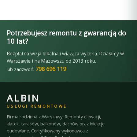
Potrzebujesz remontu z gwarancją do
10 lat?
Bezpłatna wizja lokalna i wiążąca wycena. Działamy w
Warszawie i na Mazowszu od 2013 roku.
798 696 119
lub zadzwoń:
ALBIN
USŁUGI REMONTOWE
Firma rodzinna z Warszawy. Remonty elewacji,
klatek, tarasów, balkonów, dachów oraz iniekcje
budowlane. Certyfikowany wykonawca z