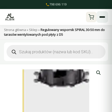
Przejdź
798 696 119
do
treści
Strona główna
»
Sklep
»
Regulowany wspornik SPIRAL 30-50 mm do
tarasów wentylowanych pod płyty z D5
Wyszukiwarka
produktów