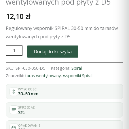
wentylowanych pod płyty z D5
12,10
zł
Regulowany wspornik SPIRAL 30-50 mm do tarasów
wentylowanych pod płyty z D5
ilość
Dodaj do koszyka
Regulowany
wspornik
SKU:
SPI-030-050-D5
Kategoria:
Spiral
SPIRAL
Znaczniki:
taras wentylowany
,
wsporniki Spiral
30-
WYSOKOŚĆ
50
30–50 mm
mm
do
SPRZEDAŻ
szt.
tarasów
wentylowanych
OPAKOWANIE