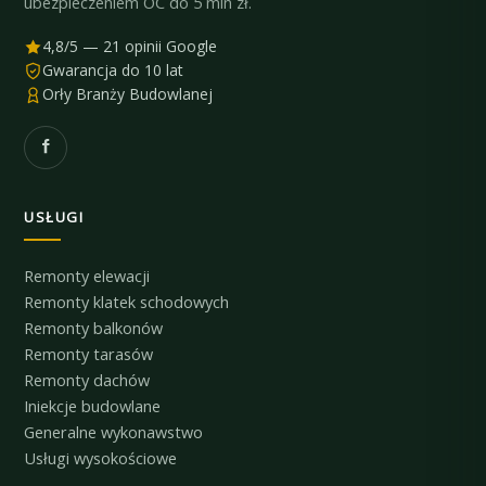
ubezpieczeniem OC do 5 mln zł.
4,8/5 — 21 opinii Google
Gwarancja do 10 lat
Orły Branży Budowlanej
USŁUGI
Remonty elewacji
Remonty klatek schodowych
Remonty balkonów
Remonty tarasów
Remonty dachów
Iniekcje budowlane
Generalne wykonawstwo
Usługi wysokościowe