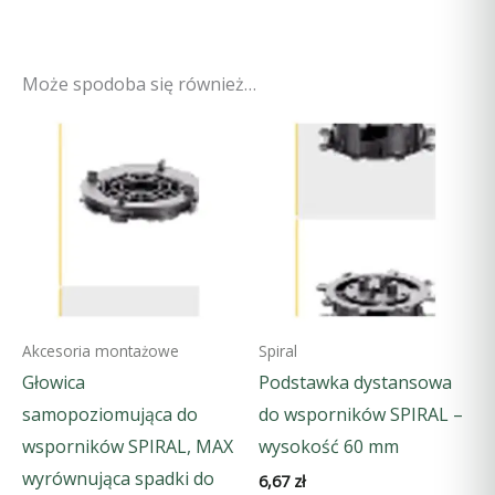
Może spodoba się również…
Akcesoria montażowe
Spiral
Głowica
Podstawka dystansowa
samopoziomująca do
do wsporników SPIRAL –
wsporników SPIRAL, MAX
wysokość 60 mm
wyrównująca spadki do
6,67
zł