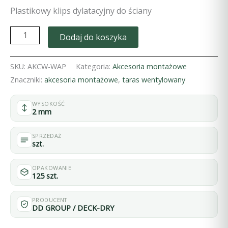
Plastikowy klips dylatacyjny do ściany
ilość
Dodaj do koszyka
Plastikowy
klips
SKU:
AKCW-WAP
Kategoria:
Akcesoria montażowe
dylatacyjny
Znaczniki:
akcesoria montażowe
,
taras wentylowany
do
WYSOKOŚĆ
ściany
2 mm
SPRZEDAŻ
szt.
OPAKOWANIE
125 szt.
PRODUCENT
DD GROUP / DECK-DRY