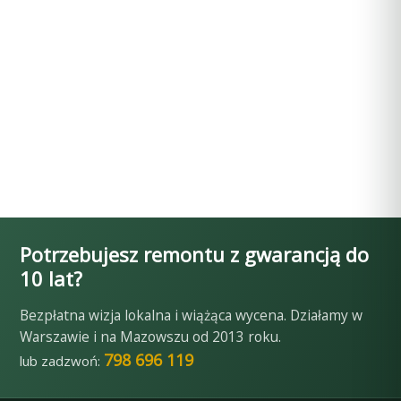
Potrzebujesz remontu z gwarancją do
10 lat?
Bezpłatna wizja lokalna i wiążąca wycena. Działamy w
Warszawie i na Mazowszu od 2013 roku.
798 696 119
lub zadzwoń: