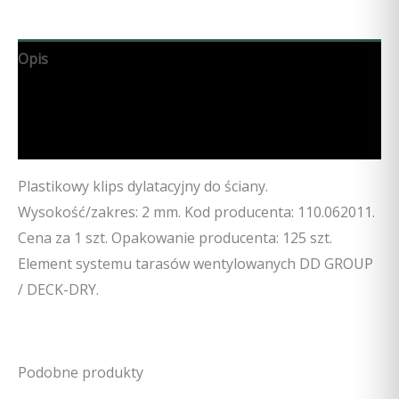
Opis
Specyfikacja techniczna
Opinie (0)
Plastikowy klips dylatacyjny do ściany.
Wysokość/zakres: 2 mm. Kod producenta: 110.062011.
Cena za 1 szt. Opakowanie producenta: 125 szt.
Element systemu tarasów wentylowanych DD GROUP
/ DECK-DRY.
Podobne produkty