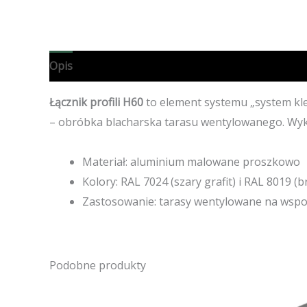
Opis
Specyfikacja techniczna
Opinie (0)
Łącznik profili H60
to element systemu „system kle
– obróbka blacharska tarasu wentylowanego. Wy
Materiał: aluminium malowane proszkowo
Kolory: RAL 7024 (szary grafit) i RAL 8019 (b
Zastosowanie: tarasy wentylowane na wsp
Podobne produkty