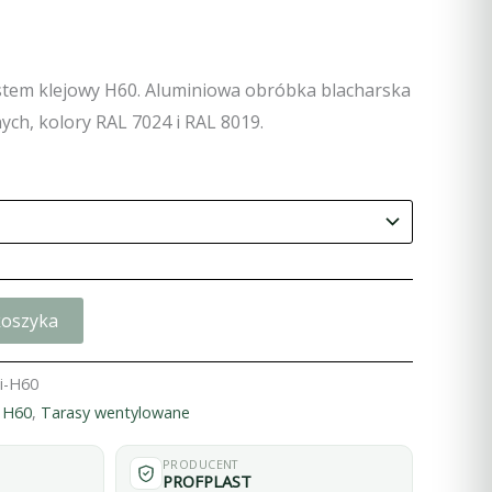
system klejowy H60. Aluminiowa obróbka blacharska
ch, kolory RAL 7024 i RAL 8019.
koszyka
li-H60
 H60
,
Tarasy wentylowane
PRODUCENT
PROFPLAST