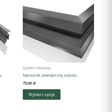
System cokołowy
u
Narożnik zewnętrzny cokołu
75,00
zł
Ten
Wybierz opcje
produkt
ma