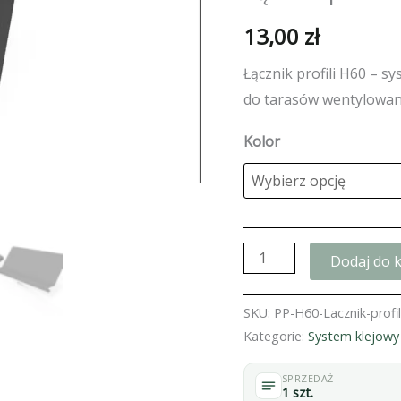
13,00
zł
Łącznik profili H60 – 
do tarasów wentylowany
Kolor
ilość
Dodaj do 
Łącznik
profili
SKU:
PP-H60-Lacznik-profi
H60
Kategorie:
System klejowy
SPRZEDAŻ
1 szt.