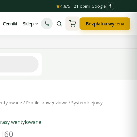
4,8/5 · 21 opinii Google
Bezpłatna wycena
Cenniki
Sklep
entylowane
/
Profile krawędziowe
/
System klejowy
rasy wentylowane
 H60