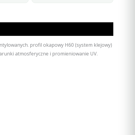
ntylowanych. profil okapowy H60 (system klejowy)
runki atmosferyczne i promieniowanie UV.