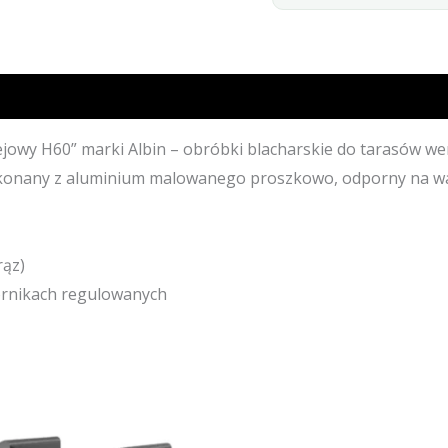
jowy H60” marki Albin – obróbki blacharskie do tarasów we
konany z aluminium malowanego proszkowo, odporny na wa
rąz)
ornikach regulowanych