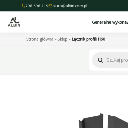
Przejdź
798 696 119
biuro@albin.com.pl
do
treści
Generalne wykona
Strona główna
»
Sklep
»
Łącznik profili H60
Wyszukiwarka
produktów