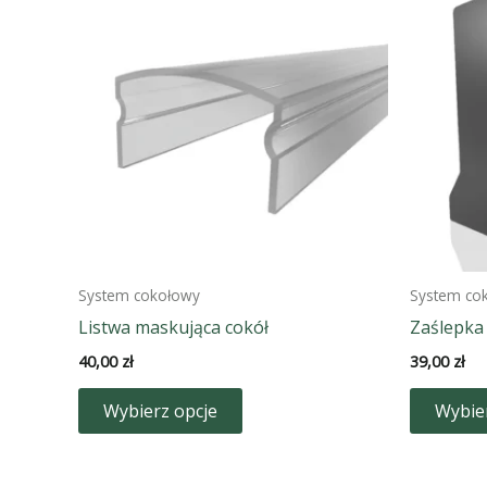
System cokołowy
System co
Listwa maskująca cokół
Zaślepka
40,00
zł
39,00
zł
Ten
Wybierz opcje
Wybie
produkt
ma