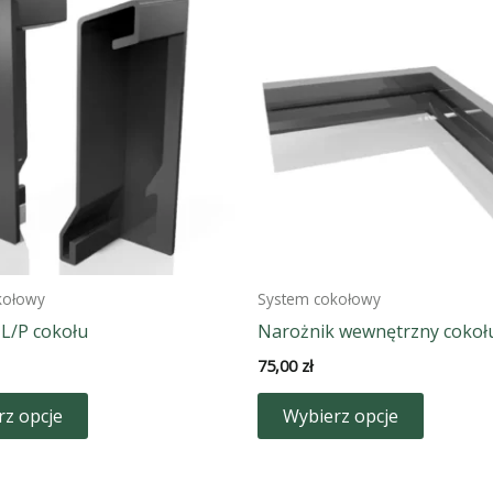
kołowy
System cokołowy
 L/P cokołu
Narożnik wewnętrzny cokoł
75,00
zł
Ten
Ten
rz opcje
Wybierz opcje
produkt
produkt
ma
ma