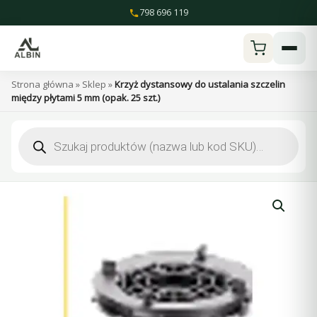
Przejdź
798 696 119
do
treści
Strona główna
»
Sklep
»
Krzyż dystansowy do ustalania szczelin
między płytami 5 mm (opak. 25 szt.)
Wyszukiwarka
produktów