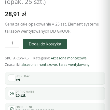
(opak. 25 szt.)
28,91
zł
Cena za całe opakowanie = 25 szt. Element systemu
tarasów wentylowanych DD GROUP.
ilość
Dodaj do koszyka
Krzyż
dystansowy
SKU:
AKCW-K5
Kategoria:
Akcesoria montażowe
do
Znaczniki:
akcesoria montażowe
,
taras wentylowany
ustalania
SPRZEDAŻ
szczelin
szt.
między
płytami
OPAKOWANIE
25 szt.
5
mm
PRODUCENT