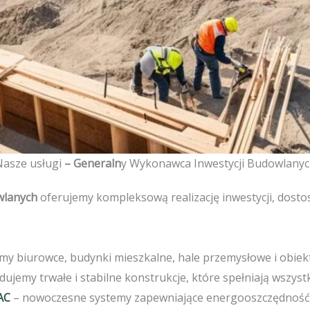
asze usługi
– Generaln
y Wykonawca Inwestycji Budowlany
wlanych
oferujemy kompleksową realizację inwestycji, dost
emy biurowce, budynki mieszkalne, hale przemysłowe i obiek
ujemy trwałe i stabilne konstrukcje, które spełniają wszyst
VAC
– nowoczesne systemy zapewniające energooszczędność 