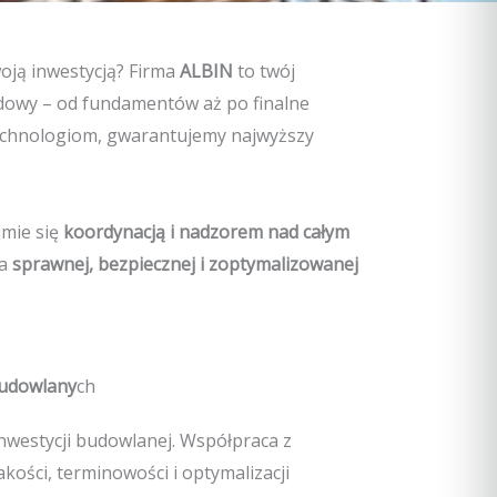
oją inwestycją? Firma
ALBIN
to twój
udowy – od fundamentów aż po finalne
echnologiom, gwarantujemy najwyższy
jmie się
koordynacją i nadzorem nad całym
ja
sprawnej, bezpiecznej i zoptymalizowanej
Budowlany
ch
 inwestycji budowlanej. Współpraca z
ości, terminowości i optymalizacji