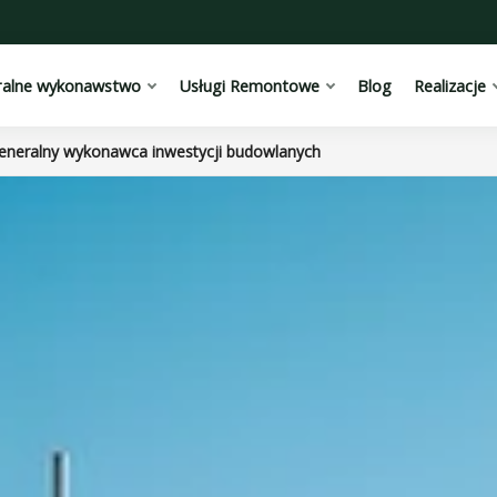
ralne wykonawstwo
Usługi Remontowe
Blog
Realizacje
eneralny wykonawca inwestycji budowlanych