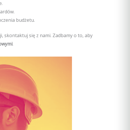
e.
dardów.
oczenia budżetu.
i, skontaktuj się z nami. Zadbamy o to, aby
towymi
.