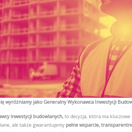
ię wyróżniamy jako Generalny Wykonawca Inwestycji Budo
wcy inwestycji budowlanych,
to decyzja, która ma kluczowe 
wlane, ale także gwarantujemy
pełne wsparcie, transparentn