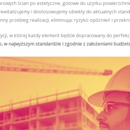
urowych ścian po estetyczne, gotowe do użytku powierzchni
rewitalizujemy i dostosowujemy obiekty do aktualnych stan
ny przebieg realizacji, eliminując ryzyko opóźnień i przekr
tycji, w której każdy element będzie dopracowany do perfekcj
, w najwyższym standardzie i zgodnie z założeniami budże