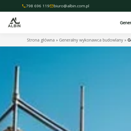
Przejdź
798 696 119
biuro@albin.com.pl
do
treści
Gene
Strona główna
»
Generalny wykonawca budowlany
»
G