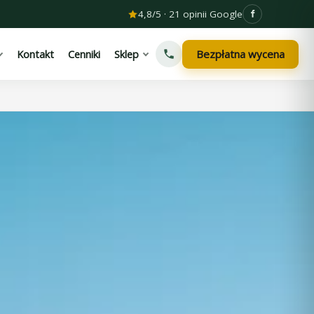
4,8/5 · 21 opinii Google
Bezpłatna wycena
Kontakt
Cenniki
Sklep