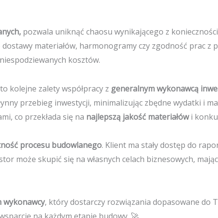
anych,
pozwala uniknąć chaosu wynikającego z koniecznoś
 o dostawy materiałów, harmonogramy czy zgodność prac z 
 i niespodziewanych kosztów.
to kolejne zalety współpracy z
generalnym wykonawcą inwes
ny przebieg inwestycji, minimalizując zbędne wydatki i m
i, co przekłada się na
najlepszą jakość materiałów
i konku
tność procesu budowlanego
. Klient ma stały dostęp do rapo
stor może skupić się na własnych celach biznesowych, mają
ym wykonawcy
, który dostarczy rozwiązania dopasowane do Two
sparcie na każdym etapie budowy. 🚀