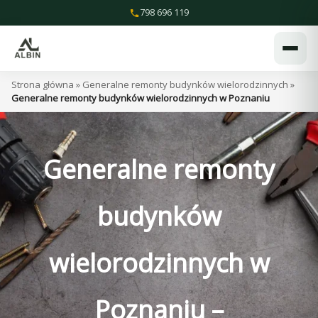
Przejdź
798 696 119
do
treści
Strona główna
»
Generalne remonty budynków wielorodzinnych
»
Generalne remonty budynków wielorodzinnych w Poznaniu
Generalne remonty
budynków
wielorodzinnych w
Poznaniu –