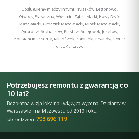
Obsługujemy między innymi: Pruszków, Legionowo,
Otwock, Piaseczno, Wołomin, Ząbki, Marki, Nowy Dwór
Mazowiecki, Grodzisk Mazowiecki, Mińsk Mazowiecki,
Żyrardów, Sochaczew, Piastów, Sulejówek, Józefów,
Konstancin-Jeziorna, Milanówek, Łomianki, Brwinów, Błonie
oraz Karczew.
Potrzebujesz remontu z gwarancją do
10 lat?
Bezpłatna wizja lokalna i wiążąca wycena. Działamy w
Warszawie i na Mazowszu od 2013 roku.
798 696 119
lub zadzwoń: